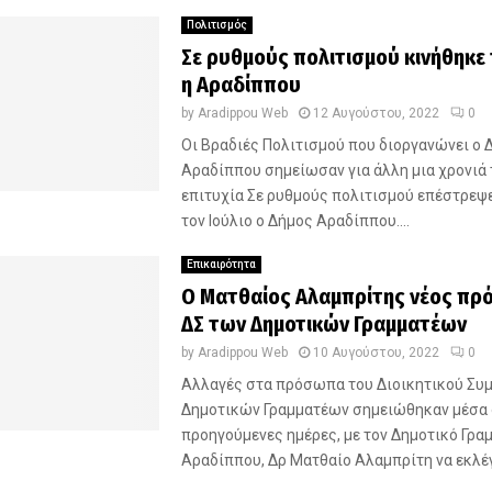
Πολιτισμός
Σε ρυθμούς πολιτισμού κινήθηκε 
η Αραδίππου
by
Aradippou Web
12 Αυγούστου, 2022
0
Οι Βραδιές Πολιτισμού που διοργανώνει ο 
Αραδίππου σημείωσαν για άλλη μια χρονιά
επιτυχία Σε ρυθμούς πολιτισμού επέστρεψ
τον Ιούλιο ο Δήμος Αραδίππου....
Επικαιρότητα
Ο Ματθαίος Αλαμπρίτης νέος πρ
ΔΣ των Δημοτικών Γραμματέων
by
Aradippou Web
10 Αυγούστου, 2022
0
Αλλαγές στα πρόσωπα του Διοικητικού Συ
Δημοτικών Γραμματέων σημειώθηκαν μέσα 
προηγούμενες ημέρες, με τον Δημοτικό Γρα
Αραδίππου, Δρ Ματθαίο Αλαμπρίτη να εκλέγε