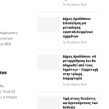
by
Aradippou Web
Δήμος Αραδίππου:
Ειδοποίηση για
μετακίνηση
εγκαταλελειμμένων
σημείωσε η
οχημάτων
οινοτικό
by
Aradippou Web
είο ΑΕΚ
Δήμος Αραδίππου: «Η
μεταρρύθμιση δεν θα
πληρωθεί από τους
δημότες» – Συμμετοχή
που
στην τρίωρη
διαμαρτυρία
by
Aradippou Web
δα
 16 με 22
ι, ο στόχος
Τιμή στους Πεσόντες
και Αγνοούμενους των
Κελλιών