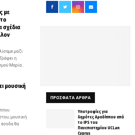
ς με
 το
α σχέδια
λλον
λλίσαμε μαζί
Γράφει η
μού Μαρία...
ι μουσική
ΠΡΟΣΦΑΤΑ ΑΡΘΡΑ
ίππου
Υποτροφίες για
στου, μουσική
δημότες Αραδίππου από
το IPS του
α έσοδα θα
Πανεπιστημίου UCLan
Cyprus