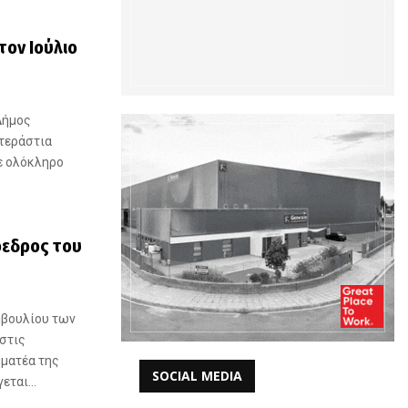
τον Ιούλιο
Δήμος
 τεράστια
ε ολόκληρο
όεδρος του
μβουλίου των
στις
μματέα της
SOCIAL MEDIA
ται...