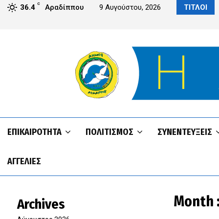
C
Αραδίππου από το IPS του Πανεπιστημίου UCLan Cyprus
36.4
Αραδίππου
9 Αυγούστου, 2026
ΤΙΤΛΟΙ
ΕΠΙΚΑΙΡΌΤΗΤΑ
ΠΟΛΙΤΙΣΜΌΣ
ΣΥΝΕΝΤΕΥΞΕΙΣ
ΑΓΓΕΛΊΕΣ
Month 
Archives