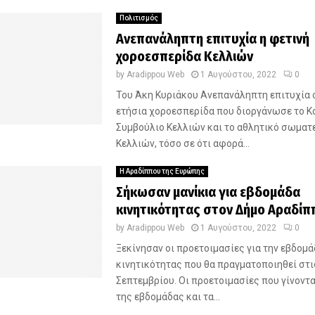
Πολιτισμός
Ανεπανάληπτη επιτυχία η φετινή
χοροεσπερίδα Κελλιών
by
Aradippou Web
1 Αυγούστου, 2022
0
Του Άκη Κυριάκου Ανεπανάληπτη επιτυχία 
ετήσια χοροεσπερίδα που διοργάνωσε το Κ
Συμβούλιο Κελλιών και το αθλητικό σωματ
Κελλιών, τόσο σε ότι αφορά...
Η Αραδίππου της Ευρώπης
Σήκωσαν μανίκια για εβδομάδα
κινητικότητας στον Δήμο Αραδίπ
by
Aradippou Web
1 Αυγούστου, 2022
0
Ξεκίνησαν οι προετοιμασίες για την εβδομά
κινητικότητας που θα πραγματοποιηθεί στις
Σεπτεμβρίου. Οι προετοιμασίες που γίνοντα
της εβδομάδας και τα...