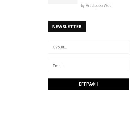
by
Aradippou Web
NEWSLETTER