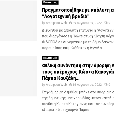
Πολιτισμός
Πραγματοποιήθηκε με απόλυτη επ
“Λογοτεχνική βραδιά”
by
Aradippou Web
29 Αυγούστου, 2022
0
Διεξαχθεί με απόλυτη επιτυχία η “Λογοτεχν
που διοργάνωσε η Πολιτιστική Κίνηση Λάρ
ΦΙΛΟΠΟΛ σε συνεργασία με το Δήμο Λάρνακ
παρουσίαση επιμελήθηκαν η Αγγέλα...
Πολιτισμός
Φιλική συνάντηση στην όμορφη 
τους υπέροχους Κώστα Κακογιάν
Πάμπο Κουζάλη…
by
Aradippou Web
16 Αυγούστου, 2022
0
Στην όμορφη Λεμύθου μπήκε στα σκαριά η 
της δημοτικής μας χορωδίας με τον καταξ
συνθέτη Κώστα Κακογιάννη και τον συνοδη
εξαιρετικό στιχουργό Πάμπο...