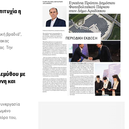
ιτυχία η
ική βραδιά”,
ΠΕΡΙΟΔΙΚΉ ΈΚΔΟΣΗ
νακας
ας. Την
Λεμύθου με
νη και
συνεργασία
ιωμένο
πόρο του,