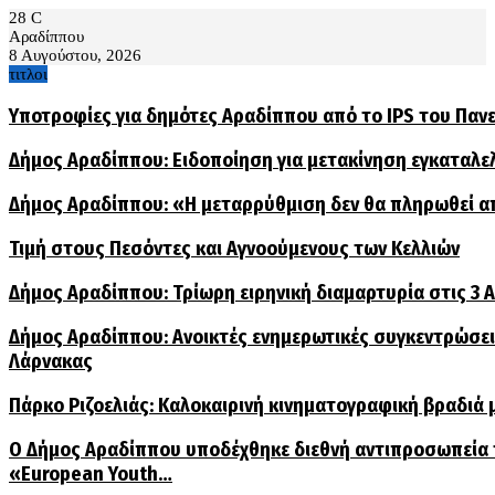
28
C
Αραδίππου
8 Αυγούστου, 2026
τιτλοι
Υποτροφίες για δημότες Αραδίππου από το IPS του Παν
Δήμος Αραδίππου: Ειδοποίηση για μετακίνηση εγκαταλ
Δήμος Αραδίππου: «Η μεταρρύθμιση δεν θα πληρωθεί α
Τιμή στους Πεσόντες και Αγνοούμενους των Κελλιών
Δήμος Αραδίππου: Τρίωρη ειρηνική διαμαρτυρία στις 3
Δήμος Αραδίππου: Ανοικτές ενημερωτικές συγκεντρώσεις
Λάρνακας
Πάρκο Ριζοελιάς: Καλοκαιρινή κινηματογραφική βραδιά μ
Ο Δήμος Αραδίππου υποδέχθηκε διεθνή αντιπροσωπεία
«European Youth…