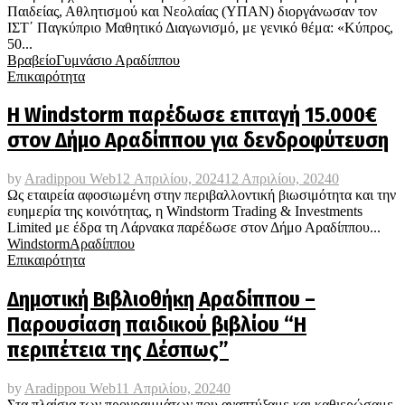
Παιδείας, Αθλητισμού και Νεολαίας (ΥΠΑΝ) διοργάνωσαν τον
ΙΣΤ΄ Παγκύπριο Μαθητικό Διαγωνισμό, με γενικό θέμα: «Κύπρος,
50...
Βραβείο
Γυμνάσιο Αραδίππου
Επικαιρότητα
Η Windstorm παρέδωσε επιταγή 15.000€
στον Δήμο Αραδίππου για δενδροφύτευση
by
Aradippou Web
12 Απριλίου, 2024
12 Απριλίου, 2024
0
Ως εταιρεία αφοσιωμένη στην περιβαλλοντική βιωσιμότητα και την
ευημερία της κοινότητας, η Windstorm Trading & Investments
Limited με έδρα τη Λάρνακα παρέδωσε στον Δήμο Αραδίππου...
Windstorm
Αραδίππου
Επικαιρότητα
Δημοτική Βιβλιοθήκη Αραδίππου –
Παρουσίαση παιδικού βιβλίου “Η
περιπέτεια της Δέσπως”
by
Aradippou Web
11 Απριλίου, 2024
0
Στα πλαίσια των προγραμμάτων που αναπτύξαμε και καθιερώσαμε