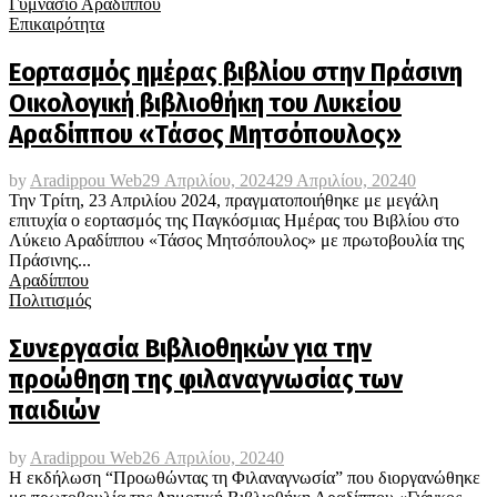
Γυμνάσιο Αραδίππου
Επικαιρότητα
Εορτασμός ημέρας βιβλίου στην Πράσινη
Οικολογική βιβλιοθήκη του Λυκείου
Αραδίππου «Τάσος Μητσόπουλος»
by
Aradippou Web
29 Απριλίου, 2024
29 Απριλίου, 2024
0
Την Τρίτη, 23 Απριλίου 2024, πραγματοποιήθηκε με μεγάλη
επιτυχία ο εορτασμός της Παγκόσμιας Ημέρας του Βιβλίου στο
Λύκειο Αραδίππου «Τάσος Μητσόπουλος» με πρωτοβουλία της
Πράσινης...
Αραδίππου
Πολιτισμός
Συνεργασία Βιβλιοθηκών για την
προώθηση της φιλαναγνωσίας των
παιδιών
by
Aradippou Web
26 Απριλίου, 2024
0
Η εκδήλωση “Προωθώντας τη Φιλαναγνωσία” που διοργανώθηκε