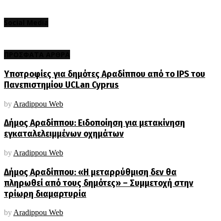
Social Media
ΠΡΟΣΦΑΤΑ ΑΡΘΡΑ
Υποτροφίες για δημότες Αραδίππου από το IPS του
Πανεπιστημίου UCLan Cyprus
by
Aradippou Web
Δήμος Αραδίππου: Ειδοποίηση για μετακίνηση
εγκαταλελειμμένων οχημάτων
by
Aradippou Web
Δήμος Αραδίππου: «Η μεταρρύθμιση δεν θα
πληρωθεί από τους δημότες» – Συμμετοχή στην
τρίωρη διαμαρτυρία
by
Aradippou Web