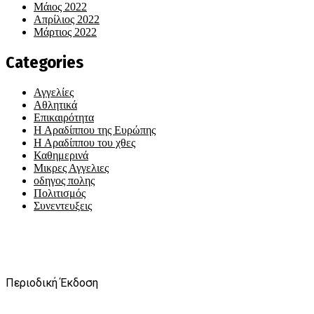
Μάιος 2022
Απρίλιος 2022
Μάρτιος 2022
Categories
Αγγελίες
Αθλητικά
Επικαιρότητα
Η Αραδίππου της Ευρώπης
Η Αραδίππου του χθες
Καθημερινά
Μικρες Αγγελιες
οδηγος πολης
Πολιτισμός
Συνεντευξεις
Περιοδική Έκδοση