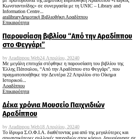
με πρωτοβουλία της Δημοτική Βιβλιοθήκη Αραδίππου «Γιάγκος
Κωνσταντινίδης» σε συνεργασία με τη UNIC – Library and
Information Centre...
aralibrary
Δημοτική Βιβλιοθήκη Αραδίππου
Επικαιρότητα
Παρουσίαση βιβλίου “Από την Αραδίππου
στο Φεγγάρι”
by
Aradippou Web
24 Απριλίου, 2024
0
Με μεγάλη επιτυχία στέφθηκε η παρουσίαση του βιβλίου της
Έλλης Πάτσαλου, “Από την Αραδίππου στο Φεγγάρι”, που
πραγματοποιήθηκε την Δευτέρα 22 Απριλίου στο Οίκημα
Ιστορικού...
Αραδίππου
Επικαιρότητα
Δέκα χρόνια Μουσείο Παιχνιδιών
Αραδίππου
by
Aradippou Web
18 Απριλίου, 2024
0
Το ίδρυμα Σ.Ο.Φ.Ι.Α. διαθέτοντας μια από της μεγαλύτερες και
σημαντικότερες συλλογές παιχνιδιών στον κόσμο, δημιούργησε σε