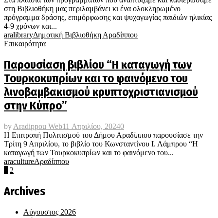
στη Βιβλιοθήκη μας περιλαμβάνει κι ένα ολοκληρωμένο
πρόγραμμα δράσης, επιμόρφωσης και ψυχαγωγίας παιδιών ηλικίας
4-9 χρόνων και...
aralibrary
Δημοτική Βιβλιοθήκη Αραδίππου
Επικαιρότητα
Παρουσίαση βιβλίου “Η καταγωγή των
Τουρκοκυπρίων και το φαινόμενο του
λινοβαμβακισμού κρυπτοχριστιανισμού
στην Κύπρο”
by
Aradippou Web
11 Απριλίου, 2024
0
Η Επιτροπή Πολιτισμού του Δήμου Αραδίππου παρουσίασε την
Τρίτη 9 Απριλίου, το βιβλίο του Κωνσταντίνου Ι. Λάμπρου “Η
καταγωγή των Τουρκοκυπρίων και το φαινόμενο του...
araculture
Αραδίππου
Σελιδοποίηση
1
2
άρθρων
Archives
Αύγουστος 2026