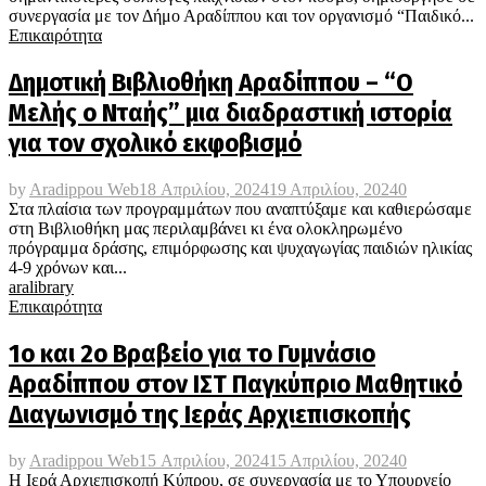
συνεργασία με τον Δήμο Αραδίππου και τον οργανισμό “Παιδικό...
Επικαιρότητα
Δημοτική Βιβλιοθήκη Αραδίππου – “Ο
Μελής ο Νταής” μια διαδραστική ιστορία
για τον σχολικό εκφοβισμό
by
Aradippou Web
18 Απριλίου, 2024
19 Απριλίου, 2024
0
Στα πλαίσια των προγραμμάτων που αναπτύξαμε και καθιερώσαμε
στη Βιβλιοθήκη μας περιλαμβάνει κι ένα ολοκληρωμένο
πρόγραμμα δράσης, επιμόρφωσης και ψυχαγωγίας παιδιών ηλικίας
4-9 χρόνων και...
aralibrary
Επικαιρότητα
1ο και 2ο Βραβείο για το Γυμνάσιο
Αραδίππου στον ΙΣΤ΄ Παγκύπριο Μαθητικό
Διαγωνισμό της Ιεράς Αρχιεπισκοπής
by
Aradippou Web
15 Απριλίου, 2024
15 Απριλίου, 2024
0
Η Ιερά Αρχιεπισκοπή Κύπρου, σε συνεργασία με το Υπουργείο