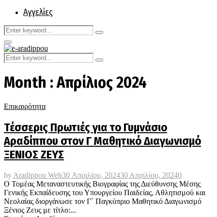
Αγγελίες
Search
Search
for:
Primary
Menu
Search
Search
for:
Month : Απρίλιος 2024
Επικαιρότητα
Τέσσερις Πρωτιές για το Γυμνάσιο
Αραδίππου στον Γ΄ Μαθητικό Διαγωνισμό
ΞΕΝΙΟΣ ΖΕΥΣ
by
Aradippou Web
30 Απριλίου, 2024
30 Απριλίου, 2024
0
Ο Τομέας Μεταναστευτικής Βιογραφίας της Διεύθυνσης Μέσης
Γενικής Εκπαίδευσης του Υπουργείου Παιδείας, Αθλητισμού και
Νεολαίας διοργάνωσε τον Γ΄ Παγκύπριο Μαθητικό Διαγωνισμό
Ξένιος Ζευς με τίτλο:...