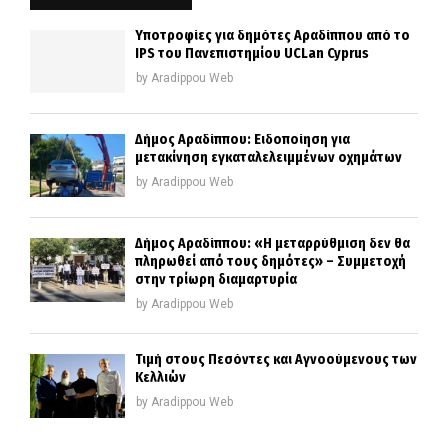
Υποτροφίες για δημότες Αραδίππου από το
IPS του Πανεπιστημίου UCLan Cyprus
by
Aradippou Web
Δήμος Αραδίππου: Ειδοποίηση για
μετακίνηση εγκαταλελειμμένων οχημάτων
by
Aradippou Web
Δήμος Αραδίππου: «Η μεταρρύθμιση δεν θα
πληρωθεί από τους δημότες» – Συμμετοχή
στην τρίωρη διαμαρτυρία
by
Aradippou Web
Τιμή στους Πεσόντες και Αγνοούμενους των
Κελλιών
by
Aradippou Web