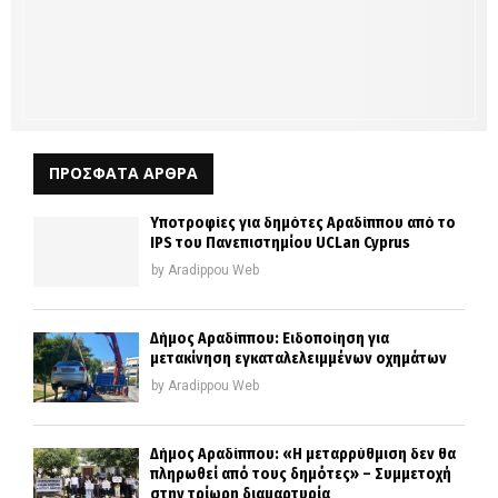
ΠΡΟΣΦΑΤΑ ΑΡΘΡΑ
Υποτροφίες για δημότες Αραδίππου από το
IPS του Πανεπιστημίου UCLan Cyprus
by
Aradippou Web
Δήμος Αραδίππου: Ειδοποίηση για
μετακίνηση εγκαταλελειμμένων οχημάτων
by
Aradippou Web
Δήμος Αραδίππου: «Η μεταρρύθμιση δεν θα
πληρωθεί από τους δημότες» – Συμμετοχή
στην τρίωρη διαμαρτυρία