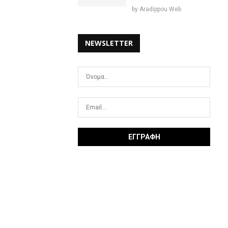
by
Aradippou Web
NEWSLETTER