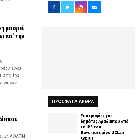
ση μπορεί
ι απ’ την
ής
ρέου είναι
πιστημίου
ραγωγός.
ΠΡΟΣΦΑΤΑ ΑΡΘΡΑ
Υποτροφίες για
δίππου
δημότες Αραδίππου από
το IPS του
Πανεπιστημίου UCLan
δρυμα ΑΘΛΕΙΝ
Cyprus