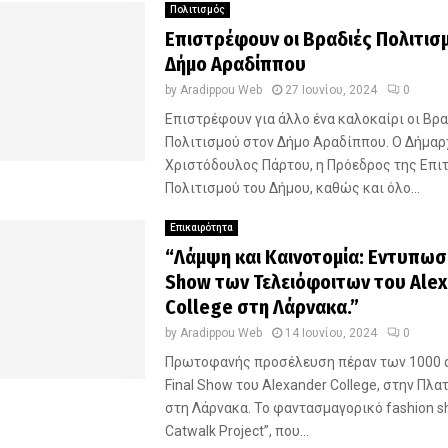
Πολιτισμός
Επιστρέφουν οι Βραδιές Πολιτισ
Δήμο Αραδίππου
by
Aradippou Web
27 Ιουνίου, 2024
0
Επιστρέφουν για άλλο ένα καλοκαίρι οι Βρ
Πολιτισμού στον Δήμο Αραδίππου. Ο Δήμαρ
Χριστόδουλος Πάρτου, η Πρόεδρος της Επι
Πολιτισμού του Δήμου, καθώς και όλο...
Επικαιρότητα
“Λάμψη και Καινοτομία: Εντυπωσι
Show των Τελειόφοιτων του Ale
College στη Λάρνακα.”
by
Aradippou Web
14 Ιουνίου, 2024
0
Πρωτοφανής προσέλευση πέραν των 1000 
Final Show του Alexander College, στην Πλα
στη Λάρνακα. Το φαντασμαγορικό fashion s
Catwalk Project”, που...