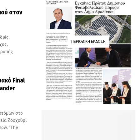
μού στον
αδιές
ΠΕΡΙΟΔΙΚΉ ΈΚΔΟΣΗ
χος,
τροπής
ακό Final
xander
ατόμων στο
τεία Ζουχούρι
how, “The