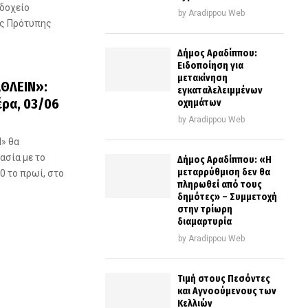
οδοχείο
by
Aradippou Web
ης Πρότυπης
Δήμος Αραδίππου:
Ειδοποίηση για
μετακίνηση
ΑΘΛΕΙΝ»:
εγκαταλελειμμένων
ρα, 03/06
οχημάτων
by
Aradippou Web
» θα
ασία με το
Δήμος Αραδίππου: «Η
μεταρρύθμιση δεν θα
00 το πρωί, στο
πληρωθεί από τους
δημότες» – Συμμετοχή
στην τρίωρη
διαμαρτυρία
by
Aradippou Web
Τιμή στους Πεσόντες
και Αγνοούμενους των
Κελλιών