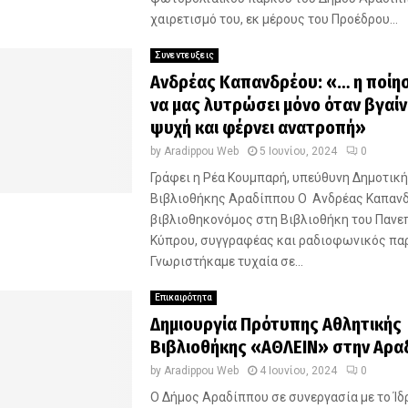
χαιρετισμό του, εκ μέρους του Προέδρου...
Συνεντευξεις
Ανδρέας Καπανδρέου: «… η ποίη
να μας λυτρώσει μόνο όταν βγαίνε
ψυχή και φέρνει ανατροπή»
by
Aradippou Web
5 Ιουνίου, 2024
0
Γράφει η Ρέα Κουμπαρή, υπεύθυνη Δημοτικ
Βιβλιοθήκης Αραδίππου Ο Ανδρέας Καπανδ
βιβλιοθηκονόμος στη Βιβλιοθήκη του Πανε
Κύπρου, συγγραφέας και ραδιοφωνικός πα
Γνωριστήκαμε τυχαία σε...
Επικαιρότητα
Δημιουργία Πρότυπης Αθλητικής
Βιβλιοθήκης «ΑΘΛΕΙΝ» στην Αρα
by
Aradippou Web
4 Ιουνίου, 2024
0
Ο Δήμος Αραδίππου σε συνεργασία με το Ί