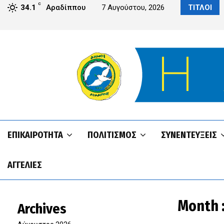
C
Αραδίππου από το IPS του Πανεπιστημίου UCLan Cyprus
34.1
Αραδίππου
7 Αυγούστου, 2026
ΤΙΤΛΟΙ
ΕΠΙΚΑΙΡΌΤΗΤΑ
ΠΟΛΙΤΙΣΜΌΣ
ΣΥΝΕΝΤΕΥΞΕΙΣ
ΑΓΓΕΛΊΕΣ
Month :
Archives