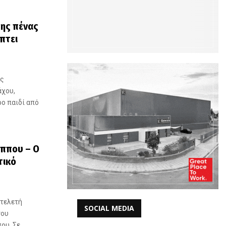
της πένας
πτει
ής
άχου,
ρο παιδί από
ππου – Ο
τικό
 τελετή
SOCIAL MEDIA
του
ου. Σε