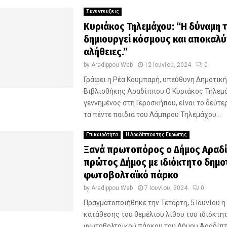
Συνεντευξεις
Κυριάκος Τηλεμάχου: “Η δύναμη 
δημιουργεί κόσμους και αποκαλύ
αλήθειες.”
by
Aradippou Web
12 Ιουνίου, 2024
0
Γράφει η Ρέα Κουμπαρή, υπεύθυνη Δημοτικ
Βιβλιοθήκης Αραδίππου Ο Κυριάκος Τηλεμ
γεννημένος στη Γεροσκήπου, είναι το δεύτε
τα πέντε παιδιά του Λάμπρου Τηλεμάχου...
Επικαιρότητα
Η Αραδίππου της Ευρώπης
Ξανά πρωτοπόρος ο Δήμος Αραδί
πρώτος Δήμος με ιδιόκτητο δημο
φωτοβολταϊκό πάρκο
by
Aradippou Web
7 Ιουνίου, 2024
0
Πραγματοποιήθηκε την Τετάρτη, 5 Ιουνίου η
κατάθεσης του θεμέλιου λίθου του ιδιόκτη
φωτοβολταϊκού πάρκου του Δήμου Αραδίππ