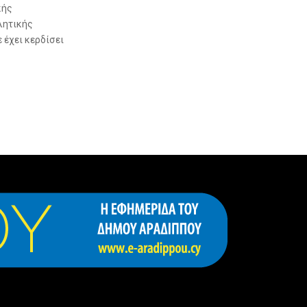
κής
λητικής
 έχει κερδίσει