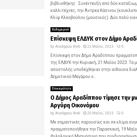
βιβλιοθήκης Συνέντευξη από δύο καταξιω
καλλιτέχνες, την Άντρεα Κάσινου (κουκλοπα
Κλίφ Κλεοβούλου (μουσικός). Δύο πολύ οικ
Καθημερινά
Επίσκεψη ΕΛΔΥΚ στον Δήμο Αραδ
by
Aradippou Web
22 Μαΐου, 2023
0
Επίσκεψη στον Δήμο Αραδίππου πραγματοπ
της ΕΛΔΥΚ την Κυριακή, 21 Μαΐου 2023. Τα 
αποστολής υποδέχθηκαν στην αίθουσα δια
Δημοτικού Μεγάρου ο...
Επικαιρότητα
Ο Δήμος Αραδίππου τίμησε την μ
Αργύρη Οικονόμου
by
Aradippou Web
20 Μαΐου, 2023
0
Με σημαντικές παρουσίες και σε κλίμα συγ
πραγματοποιήθηκε την Παρασκευή, 19 Μαΐο
Φιλολογικό Μνημόσυνο που συνδιοργάνωσαν