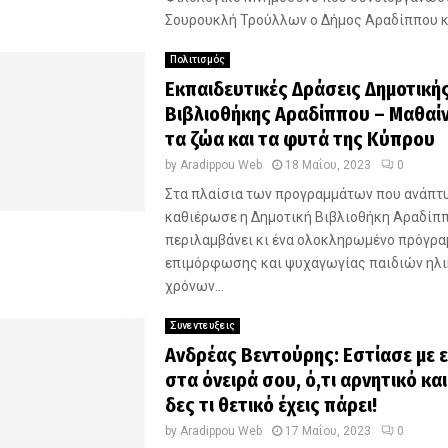
Σουρουκλή Τρούλλων ο Δήμος Αραδίππου κα
Πολιτισμός
Εκπαιδευτικές Δράσεις Δημοτική
Βιβλιοθήκης Αραδίππου – Μαθαίν
τα ζώα και τα φυτά της Κύπρου
by
Aradippou Web
18 Μαΐου, 2023
0
Στα πλαίσια των προγραμμάτων που ανάπτυ
καθιέρωσε η Δημοτική Βιβλιοθήκη Αραδίπ
περιλαμβάνει κι ένα ολοκληρωμένο πρόγρα
επιμόρφωσης και ψυχαγωγίας παιδιών ηλι
χρόνων...
Συνεντευξεις
Ανδρέας Βεντούρης: Εστίασε με 
στα όνειρά σου, ό,τι αρνητικό και 
δες τι θετικό έχεις πάρει!
by
Aradippou Web
17 Μαΐου, 2023
0