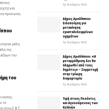
μένους
by
Aradippou Web
ίχτη) και
εία πρόσωπα...
Δήμος Αραδίππου:
Ειδοποίηση για
μετακίνηση
ίππου
εγκαταλελειμμένων
οχημάτων
by
Aradippou Web
οίησαν μέλη
μέλη της
λέξεων του
Δήμος Αραδίππου: «Η
μεταρρύθμιση δεν θα
πληρωθεί από τους
δημότες» – Συμμετοχή
στην τρίωρη
νήμη του
διαμαρτυρία
by
Aradippou Web
κίνησης,
Τιμή στους Πεσόντες
υ το
και Αγνοούμενους των
Κελλιών
 στον Ε.Α.Σ.