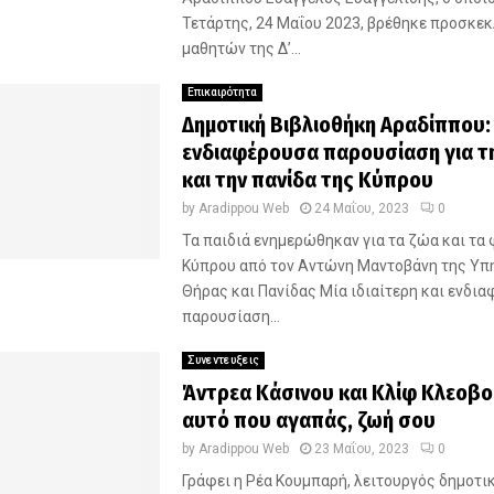
Τετάρτης, 24 Μαΐου 2023, βρέθηκε προσκε
μαθητών της Δ’...
Επικαιρότητα
Δημοτική Βιβλιοθήκη Αραδίππου:
ενδιαφέρουσα παρουσίαση για τ
και την πανίδα της Κύπρου
by
Aradippou Web
24 Μαΐου, 2023
0
Τα παιδιά ενημερώθηκαν για τα ζώα και τα 
Κύπρου από τον Αντώνη Μαντοβάνη της Υπ
Θήρας και Πανίδας Μία ιδιαίτερη και ενδι
παρουσίαση...
Συνεντευξεις
Άντρεα Κάσινου και Κλίφ Κλεοβο
αυτό που αγαπάς, ζωή σου
by
Aradippou Web
23 Μαΐου, 2023
0
Γράφει η Ρέα Κουμπαρή, λειτουργός δημοτι