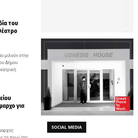
δία του
Θέατρο
αι μιλούν στην
του Δήμου
θεατρική
λείου
μαρχο για
SOCIAL MEDIA
ήμαρχος
ς το πρωί της