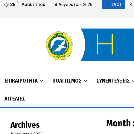
C
δίππου από το IPS του Πανεπιστημίου UCLan Cyprus
28
Αραδίππου
8 Αυγούστου, 2026
ΤΙΤΛΟΙ
ΕΠΙΚΑΙΡΌΤΗΤΑ
ΠΟΛΙΤΙΣΜΌΣ
ΣΥΝΕΝΤΕΥΞΕΙΣ
ΑΓΓΕΛΊΕΣ
Month 
Archives