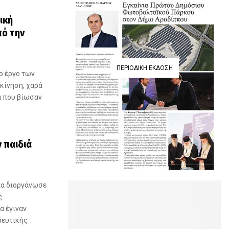
ική
ό την
ΠΕΡΙΟΔΙΚΉ ΈΚΔΟΣΗ
ο έργο των
κίνηση, χαρά
α που βίωσαν
 παιδιά
οία διοργάνωσε
ς
α έγιναν
δευτικής