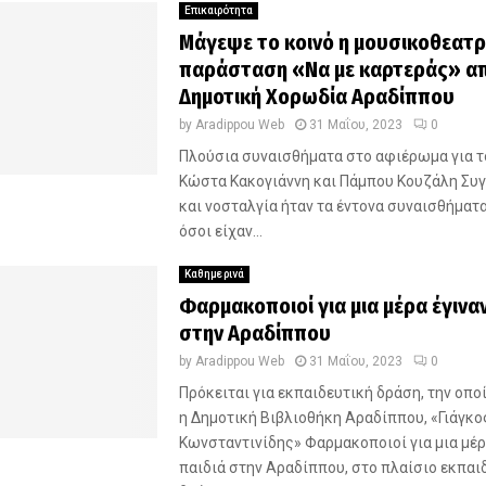
Επικαιρότητα
Μάγεψε το κοινό η μουσικοθεατρ
παράσταση «Να με καρτεράς» απ
Δημοτική Χορωδία Αραδίππου
by
Aradippou Web
31 Μαΐου, 2023
0
Πλούσια συναισθήματα στο αφιέρωμα για τ
Κώστα Κακογιάννη και Πάμπου Κουζάλη Συγ
και νοσταλγία ήταν τα έντονα συναισθήματ
όσοι είχαν...
Καθημερινά
Φαρμακοποιοί για μια μέρα έγιναν
στην Αραδίππου
by
Aradippou Web
31 Μαΐου, 2023
0
Πρόκειται για εκπαιδευτική δράση, την οπ
η Δημοτική Βιβλιοθήκη Αραδίππου, «Γιάγκο
Κωνσταντινίδης» Φαρμακοποιοί για μια μέρ
παιδιά στην Αραδίππου, στο πλαίσιο εκπαι