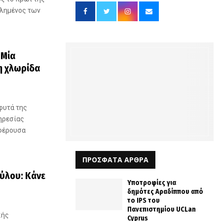
κλημένος των
 Μία
η χλωρίδα
φυτά της
ηρεσίας
αφέρουσα
ΠΡΟΣΦΑΤΑ ΑΡΘΡΑ
ύλου: Κάνε
Υποτροφίες για
δημότες Αραδίππου από
το IPS του
Πανεπιστημίου UCLan
κής
Cyprus