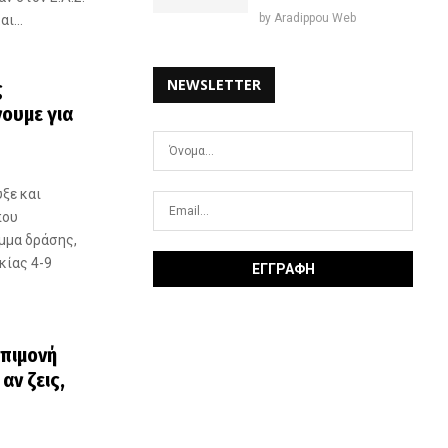
by
Aradippou Web
ι...
NEWSLETTER
ς
ουμε για
ξε και
που
μμα δράσης,
κίας 4-9
επιμονή
αν ζεις,