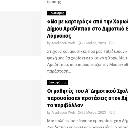
δράσης...
Πολιτισμός
«Να με καρτεράς» από την Χορω
Δήμου Αραδίππου στο Δημοτικό 
Λάρνακας
by
Aradippou Web
29 Μαΐου, 2023
0
Στίχους και μουσικές που μας ταξιδεύουν κ
ψυχή μας θα χαρίσει στο κοινό η Χορωδία 
Αραδίππου, που παρουσιάζει την Μουσικο
παράσταση...
Επικαιρότητα
Οι μαθητές του Α’ Δημοτικού Σχο
παρουσίασαν προτάσεις στον Δή
το περιβάλλον
by
Aradippou Web
26 Μαΐου, 2023
0
Μια πολύ ενδιαφέρουσα εμπειρία είχε ο Δ
Αραδίππου Ευάγγελος Ευαγγελίδης, ο οποίο