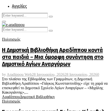
Αγγελίες
Search
Search
for:
Primary
Menu
Search
Search
for:
Πολιτισμός
Η Δημοτική Βιβλιοθήκη Αραδίππου κοντά
στα παιδιά – Μια όμορφη συνάντηση στο
Δημοτικό Αγίων Αναργύρων
by
Aradippou Web
28 Ιανουαρίου, 2026
28 Ιανουαρίου, 2026
0
Στο πλαίσιο της Εβδομάδας των Γραμμάτων, η Δημοτική
Βιβλιοθήκη Αραδίππου «Γιάγκος Κωνσταντινίδης» είχε τη χαρά να
επισκεφθεί το Δημοτικό Σχολείο Αγίων Αναργύρων – «Μιχάλης
Κακογιάννης»,...
Αραδίππου
Δημοτική Βιβλιοθήκη
Πολιτισμός