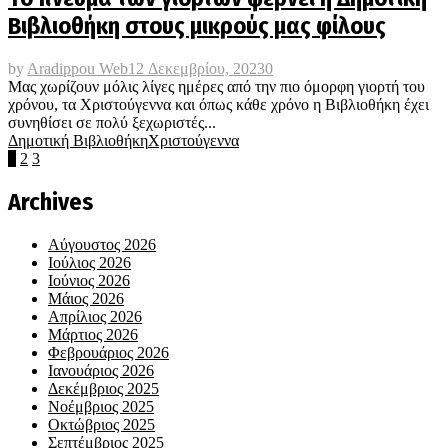
Βιβλιοθήκη στους μικρούς μας φίλους
by
Aradippou Web
12 Δεκεμβρίου, 2023
0
Μας χωρίζουν μόλις λίγες ημέρες από την πιο όμορφη γιορτή του
χρόνου, τα Χριστούγεννα και όπως κάθε χρόνο η Βιβλιοθήκη έχει
συνηθίσει σε πολύ ξεχωριστές...
Δημοτική Βιβλιοθήκη
Χριστούγεννα
Σελιδοποίηση
1
2
3
άρθρων
Archives
Αύγουστος 2026
Ιούλιος 2026
Ιούνιος 2026
Μάιος 2026
Απρίλιος 2026
Μάρτιος 2026
Φεβρουάριος 2026
Ιανουάριος 2026
Δεκέμβριος 2025
Νοέμβριος 2025
Οκτώβριος 2025
Σεπτέμβριος 2025