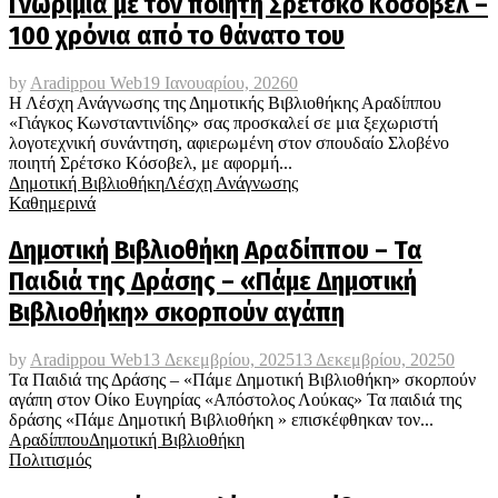
Γνωριμία με τον ποιητή Σρέτσκο Κόσοβελ –
100 χρόνια από το θάνατο του
by
Aradippou Web
19 Ιανουαρίου, 2026
0
Η Λέσχη Ανάγνωσης της Δημοτικής Βιβλιοθήκης Αραδίππου
«Γιάγκος Κωνσταντινίδης» σας προσκαλεί σε μια ξεχωριστή
λογοτεχνική συνάντηση, αφιερωμένη στον σπουδαίο Σλοβένο
ποιητή Σρέτσκο Κόσοβελ, με αφορμή...
Δημοτική Βιβλιοθήκη
Λέσχη Ανάγνωσης
Καθημερινά
Δημοτική Βιβλιοθήκη Αραδίππου – Τα
Παιδιά της Δράσης – «Πάμε Δημοτική
Βιβλιοθήκη» σκορπούν αγάπη
by
Aradippou Web
13 Δεκεμβρίου, 2025
13 Δεκεμβρίου, 2025
0
Τα Παιδιά της Δράσης – «Πάμε Δημοτική Βιβλιοθήκη» σκορπούν
αγάπη στον Οίκο Ευγηρίας «Απόστολος Λούκας» Τα παιδιά της
δράσης «Πάμε Δημοτική Βιβλιοθήκη » επισκέφθηκαν τον...
Αραδίππου
Δημοτική Βιβλιοθήκη
Πολιτισμός