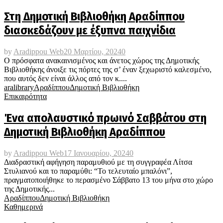
Στη Δημοτική Βιβλιοθήκη Αραδίππου
διασκεδάζουν με έξυπνα παιχνίδια
by
Aradippou Web
20 Μαρτίου, 2024
0
Ο πρόσφατα ανακαινισμένος και άνετος χώρος της Δημοτικής
Βιβλιοθήκης άνοιξε τις πόρτες της σ’ έναν ξεχωριστό καλεσμένο,
που αυτός δεν είναι άλλος από τον κ....
aralibrary
Αραδίππου
Δημοτική Βιβλιοθήκη
Επικαιρότητα
Ένα απολαυστικό πρωινό Σαββάτου στη
Δημοτική Βιβλιοθήκη Αραδίππου
by
Aradippou Web
17 Ιανουαρίου, 2024
0
Διαδραστική αφήγηση παραμυθιού με τη συγγραφέα Λίτσα
Στυλιανού και το παραμύθι: “Το τελευταίο μπαλόνι”,
πραγματοποιήθηκε το περασμένο Σάββατο 13 του μήνα στο χώρο
της Δημοτικής...
Αραδίππου
Δημοτική Βιβλιοθήκη
Καθημερινά