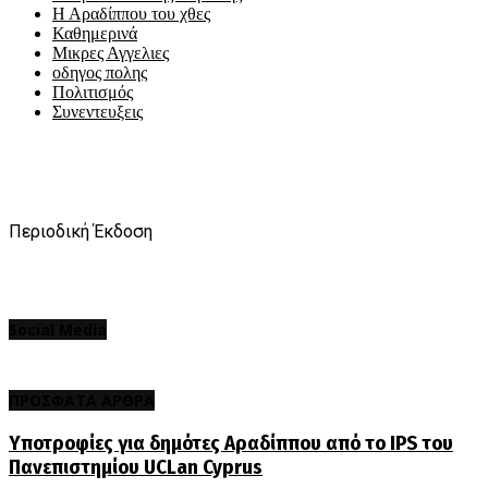
Η Αραδίππου του χθες
Καθημερινά
Μικρες Αγγελιες
οδηγος πολης
Πολιτισμός
Συνεντευξεις
Περιοδική Έκδοση
Social Media
ΠΡΟΣΦΑΤΑ ΑΡΘΡΑ
Υποτροφίες για δημότες Αραδίππου από το IPS του
Πανεπιστημίου UCLan Cyprus