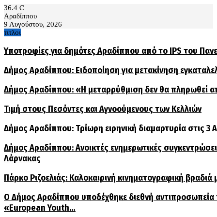
36.4
C
Αραδίππου
9 Αυγούστου, 2026
τιτλοι
Υποτροφίες για δημότες Αραδίππου από το IPS του Παν
Δήμος Αραδίππου: Ειδοποίηση για μετακίνηση εγκαταλ
Δήμος Αραδίππου: «Η μεταρρύθμιση δεν θα πληρωθεί α
Τιμή στους Πεσόντες και Αγνοούμενους των Κελλιών
Δήμος Αραδίππου: Τρίωρη ειρηνική διαμαρτυρία στις 3
Δήμος Αραδίππου: Ανοικτές ενημερωτικές συγκεντρώσεις
Λάρνακας
Πάρκο Ριζοελιάς: Καλοκαιρινή κινηματογραφική βραδιά μ
Ο Δήμος Αραδίππου υποδέχθηκε διεθνή αντιπροσωπεία
«European Youth…