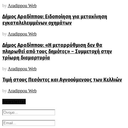
by
Aradippou Web
Δήμος Αραδίππου: Ειδοποίηση για μετακίνηση
εγκαταλελειμμένων οχημάτων
by
Aradippou Web
Δήμος Αραδίππου: «Η μεταρρύθμιση δεν θα
πληρωθεί από τους δημότες» – Συμμετοχή στην
τρίωρη διαμαρτυρία
by
Aradippou Web
Τιμή στους Πεσόντες και Αγνοούμενους των Κελλιών
by
Aradippou Web
Newsletter