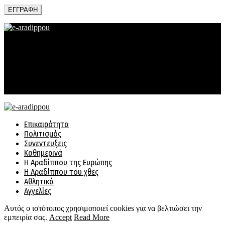
Facebook
Twitter
Instagram
Email
@2022 - www.e-aradippou.cy. All Right Reserved. Designed and
Developed by
e-aradippouDesign
Ιστορικό
Διαφήμιση
Συχνές Ερωτήσεις
Επικοινωνία
Facebook
Twitter
Instagram
Email
Επικαιρότητα
Πολιτισμός
Συνεντευξεις
Καθημερινά
Η Αραδίππου της Ευρώπης
Η Αραδίππου του χθες
Αθλητικά
Αγγελίες
Αυτός ο ιστότοπος χρησιμοποιεί cookies για να βελτιώσει την
εμπειρία σας.
Accept
Read More