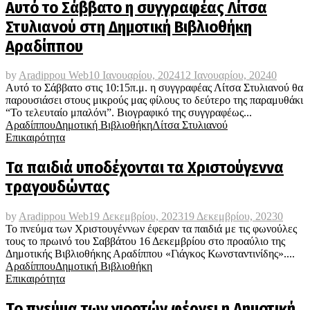
Αυτό το Σάββατο η συγγραφέας Λίτσα
Στυλιανού στη Δημοτική Βιβλιοθήκη
Αραδίππου
by
Aradippou Web
10 Ιανουαρίου, 2024
12 Ιανουαρίου, 2024
0
Αυτό το Σάββατο στις 10:15π.μ. η συγγραφέας Λίτσα Στυλιανού θα
παρουσιάσει στους μικρούς μας φίλους το δεύτερο της παραμυθάκι
“Το τελευταίο μπαλόνι”. Βιογραφικό της συγγραφέως...
Αραδίππου
Δημοτική Βιβλιοθήκη
Λίτσα Στυλιανού
Επικαιρότητα
Τα παιδιά υποδέχονται τα Χριστούγεννα
τραγουδώντας
by
Aradippou Web
19 Δεκεμβρίου, 2023
19 Δεκεμβρίου, 2023
0
Το πνεύμα των Χριστουγέννων έφεραν τα παιδιά με τις φωνούλες
τους το πρωινό του Σαββάτου 16 Δεκεμβρίου στο προαύλιο της
Δημοτικής Βιβλιοθήκης Αραδίππου «Γιάγκος Κωνσταντινίδης»....
Αραδίππου
Δημοτική Βιβλιοθήκη
Επικαιρότητα
Το πνεύμα των γιορτών φέρνει η Δημοτική