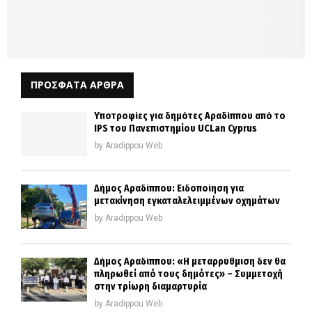
ΠΡΟΣΦΑΤΑ ΑΡΘΡΑ
Υποτροφίες για δημότες Αραδίππου από το
IPS του Πανεπιστημίου UCLan Cyprus
by
Aradippou Web
Δήμος Αραδίππου: Ειδοποίηση για
μετακίνηση εγκαταλελειμμένων οχημάτων
by
Aradippou Web
Δήμος Αραδίππου: «Η μεταρρύθμιση δεν θα
πληρωθεί από τους δημότες» – Συμμετοχή
στην τρίωρη διαμαρτυρία
by
Aradippou Web