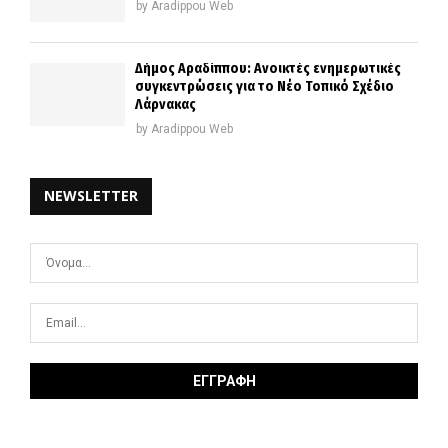
by
Aradippou Web
Δήμος Αραδίππου: Ανοικτές ενημερωτικές
συγκεντρώσεις για το Νέο Τοπικό Σχέδιο
Λάρνακας
by
Aradippou Web
NEWSLETTER