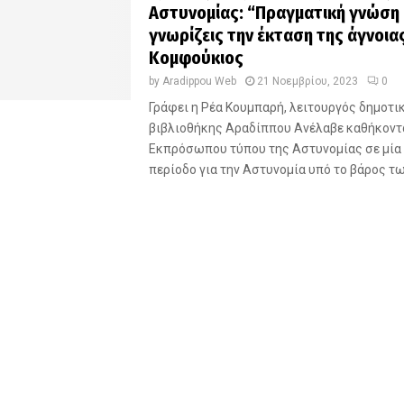
Αστυνομίας: “Πραγματική γνώση ε
γνωρίζεις την έκταση της άγνοια
Κομφούκιος
by
Aradippou Web
21 Νοεμβρίου, 2023
0
Γράφει η Ρέα Κουμπαρή, λειτουργός δημοτι
βιβλιοθήκης Αραδίππου Ανέλαβε καθήκοντ
Εκπρόσωπου τύπου της Αστυνομίας σε μία
περίοδο για την Αστυνομία υπό το βάρος των