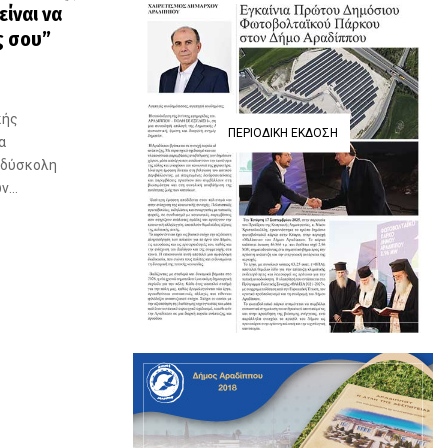
ίναι να
ς σου”
κής
ΠΕΡΙΟΔΙΚΉ ΈΚΔΟΣΗ
α
 δύσκολη
...