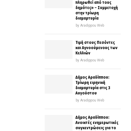
πληρωθεί από τους
δημότες» – Συμμετοχή
στην τρίωρη
διαμαρτυρία
by
Aradippou Web
Τιμή στους Πεσόντες
και Αγνοούμενους των
Κελλιών
by
Aradippou Web
Δήμος Αραδίππου:
Τρίωρη ειρηνική
διαμαρτυρία στις 3
Αυγούστου
by
Aradippou Web
Δήμος Αραδίππου:
Ανοικτές ενημερωτικές
συγκεντρώσεις για το