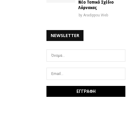
Νέο Τοπικό Σχέδιο
Λάρνακας
by
Aradippou Web
NEWSLETTER