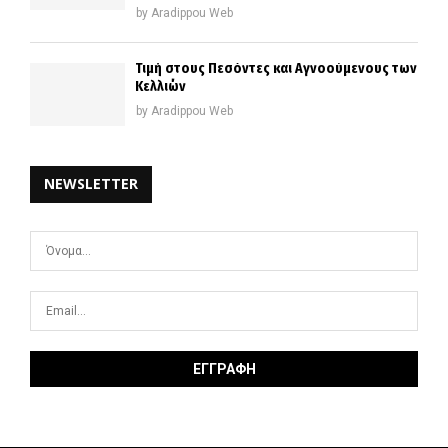
by
Aradippou Web
Τιμή στους Πεσόντες και Αγνοούμενους των
Κελλιών
by
Aradippou Web
NEWSLETTER