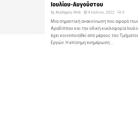
Ιουλίου-Αυγούστου
by
Aradippou Web
4 Ιουλίου, 2022
0
Μια σημαντική ανακοίνωση που αφορά του
Αραδίππου και την οδική κυκλοφορία Ιουλ
έχει κοινοποιηθεί από μέρους του Τμήματ
Εργών. Η επίσημη ενημέρωση:...