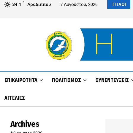
C
Αραδίππου από το IPS του Πανεπιστημίου UCLan Cyprus
34.1
Αραδίππου
7 Αυγούστου, 2026
ΤΙΤΛΟΙ
ΕΠΙΚΑΙΡΌΤΗΤΑ
ΠΟΛΙΤΙΣΜΌΣ
ΣΥΝΕΝΤΕΥΞΕΙΣ
ΑΓΓΕΛΊΕΣ
Archives