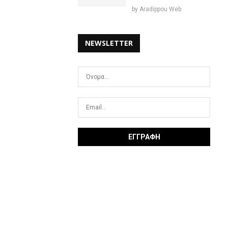
by
Aradippou Web
NEWSLETTER