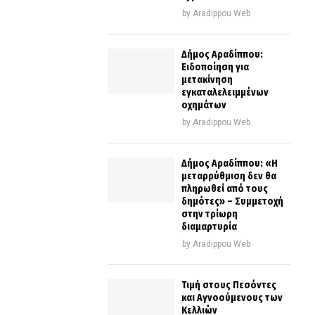
by
Aradippou Web
Δήμος Αραδίππου:
Ειδοποίηση για
μετακίνηση
εγκαταλελειμμένων
οχημάτων
by
Aradippou Web
Δήμος Αραδίππου: «Η
μεταρρύθμιση δεν θα
πληρωθεί από τους
δημότες» – Συμμετοχή
στην τρίωρη
διαμαρτυρία
by
Aradippou Web
Τιμή στους Πεσόντες
και Αγνοούμενους των
Κελλιών