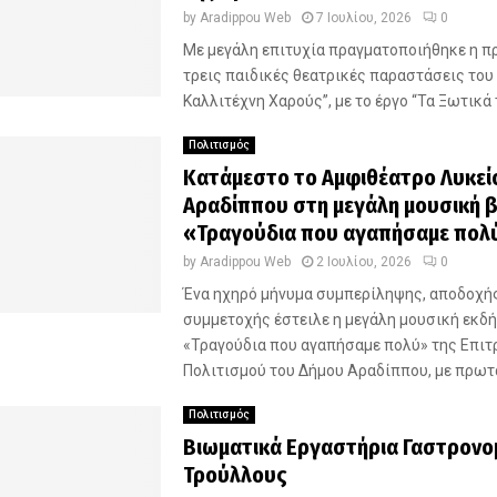
by
Aradippou Web
7 Ιουλίου, 2026
0
Με μεγάλη επιτυχία πραγματοποιήθηκε η π
τρεις παιδικές θεατρικές παραστάσεις του 
Καλλιτέχνη Χαρούς”, με το έργο “Τα Ξωτικά τ
Πολιτισμός
Κατάμεστο το Αμφιθέατρο Λυκεί
Αραδίππου στη μεγάλη μουσική 
«Τραγούδια που αγαπήσαμε πολ
by
Aradippou Web
2 Ιουλίου, 2026
0
Ένα ηχηρό μήνυμα συμπερίληψης, αποδοχής
συμμετοχής έστειλε η μεγάλη μουσική εκ
«Τραγούδια που αγαπήσαμε πολύ» της Επι
Πολιτισμού του Δήμου Αραδίππου, με πρωτα
Πολιτισμός
Βιωματικά Εργαστήρια Γαστρονο
Τρούλλους