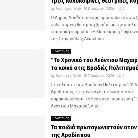
τρεις καλοκαιρινές θεατρικές π
by
Aradippou Web
8 Ιουλίου, 2026
0
Ο Δήμος Αραδίππου σας προσκαλεί σε μια 
καλοκαιρινή θεατρική βραδιά με την απολα
κυπριακή κωμωδία «Η Μαρικκού η Ράφτενα»
της Σταυρούλας Λεωνίδου...
Πολιτισμός
“Το Χρονικό του Λεόντιου Μαχαιρ
το κοινό στις Βραδιές Πολιτισμο
by
Aradippou Web
7 Ιουλίου, 2026
0
Στο πλαίσιο των Βραδιών Πολιτισμού 2026
Αραδίππου, το κοινό είχε την ευκαιρία να
παρακολουθήσει τη θεατρική παράσταση “Τ
Λεόντιου Μαχαιρά”, από...
Πολιτισμός
Τα παιδιά πρωταγωνιστούν στον
της Αραδίππου