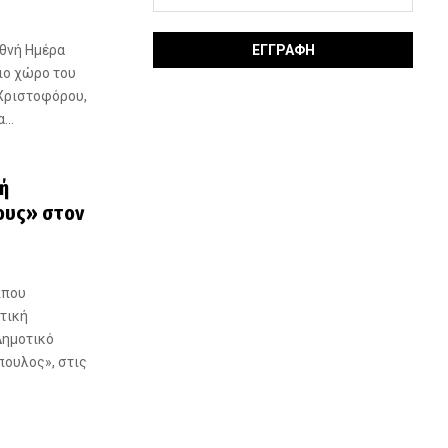
θνή Ημέρα
ιο χώρο του
Χριστοφόρου,
...
ή
ους» στον
ππου
τική
Δημοτικό
ουλος», στις