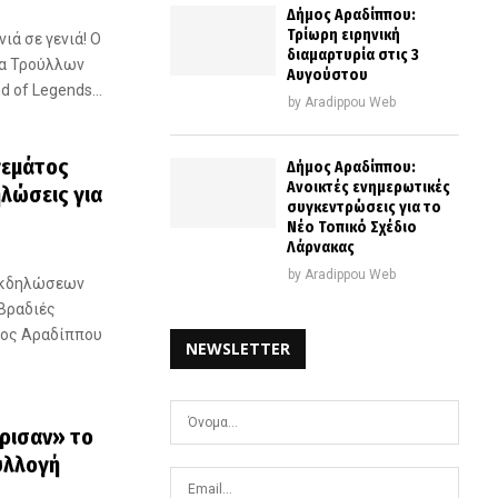
Δήμος Αραδίππου:
Τρίωρη ειρηνική
ιά σε γενιά! Ο
διαμαρτυρία στις 3
μα Τρούλλων
Αυγούστου
 of Legends...
by
Aradippou Web
γεμάτος
Δήμος Αραδίππου:
Ανοικτές ενημερωτικές
ηλώσεις για
συγκεντρώσεις για το
Νέο Τοπικό Σχέδιο
Λάρνακας
by
Aradippou Web
 εκδηλώσεων
«Βραδιές
μος Αραδίππου
NEWSLETTER
ρισαν» το
υλλογή