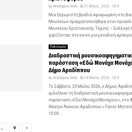
by
Aradippou Web
21 Μαΐου, 2026
0
Μια ξεχωριστή βραδιά αφιερωμένη στη Διε
Μουσείων πραγματοποιήθηκε στον προαύλ
Μουσείου Χριστιανικής Τέχνης – Συλλογή 
χαρίζοντας στο κοινό μια μοναδική εμπειρία
Πολιτισμός
Διαδραστική μουσικοαφηγηματικ
παράσταση «Εδώ Μονάχα Μονάχ
Δήμο Αραδίππου
by
Aradippou Web
14 Μαΐου, 2026
0
Το Σάββατο, 23 Μαΐου 2026, ο Δήμος Αραδί
φιλοξενεί τη διαδραστική μουσικοαφηγημα
παράσταση «Εδώ Μονάχα Μονάχους», στο 
Θέατρο Λυκείου Αραδίππου «Τάσος Μητσόπ
10:00...
οίηση
…
9