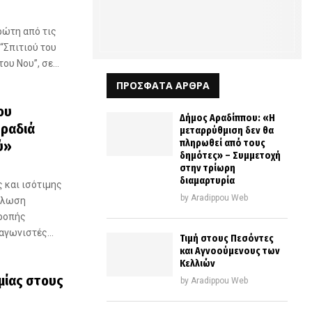
ρώτη από τις
“Σπιτιού του
ου Νου”, σε...
ΠΡΟΣΦΑΤΑ ΑΡΘΡΑ
ου
Δήμος Αραδίππου: «Η
βραδιά
μεταρρύθμιση δεν θα
πληρωθεί από τους
ύ»
δημότες» – Συμμετοχή
στην τρίωρη
διαμαρτυρία
 και ισότιμης
by
Aradippou Web
δήλωση
τροπής
γωνιστές...
Τιμή στους Πεσόντες
και Αγνοούμενους των
Κελλιών
μίας στους
by
Aradippou Web