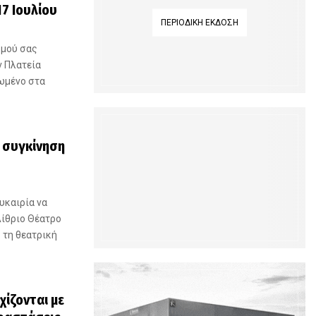
7 Ιουλίου
ΠΕΡΙΟΔΙΚΉ ΈΚΔΟΣΗ
σμού σας
ν Πλατεία
ωμένο στα
ι συγκίνηση
υκαιρία να
Αίθριο Θέατρο
 τη θεατρική
χίζονται με