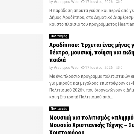
by
Aradippou Web
17 Ιουνίου, 2026
0
Η παράδοση αποκτά γεύση και περνά από γεν
Δήμος Αραδίππου, στο Δημοτικό Διαμέρισ
και στο πλαίσιο του προγράμματος Heartland
Πολιτισμός
Αραδίππου: Έρχεται ένας μήνας 
θέατρο, μουσική, ποίηση και εκδ
παιδιά
by
Aradippou Web
17 Ιουνίου, 2026
0
Με ένα πλούσιο πρόγραμμα πολιτιστικών
για μικρούς και μεγάλους επιστρέφουν οι 
Πολιτισμού 2026», που διοργανώνουν ο Δή
και η Επιτροπή Πολιτισμού από...
Πολιτισμός
Μουσική και πολιτισμός «πλημμύ
Μουσείο Χριστιανικής Τέχνης – Σ
Χριστοφόρου