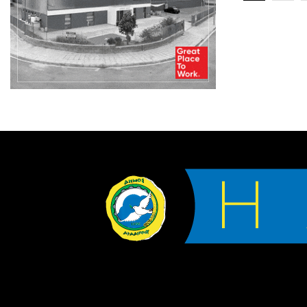
άρθρων