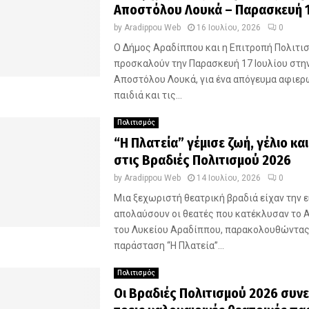
Αποστόλου Λουκά – Παρασκευή 1
by
Aradippou Web
16 Ιουλίου, 2026
0
Ο Δήμος Αραδίππου και η Επιτροπή Πολιτι
προσκαλούν την Παρασκευή 17 Ιουλίου στη
Αποστόλου Λουκά, για ένα απόγευμα αφιερ
παιδιά και τις...
Πολιτισμός
“Η Πλατεία” γέμισε ζωή, γέλιο κα
στις Βραδιές Πολιτισμού 2026
by
Aradippou Web
14 Ιουλίου, 2026
0
Μια ξεχωριστή θεατρική βραδιά είχαν την ε
απολαύσουν οι θεατές που κατέκλυσαν το 
του Λυκείου Αραδίππου, παρακολουθώντας
παράσταση “Η Πλατεία”...
Πολιτισμός
Οι Βραδιές Πολιτισμού 2026 συνε