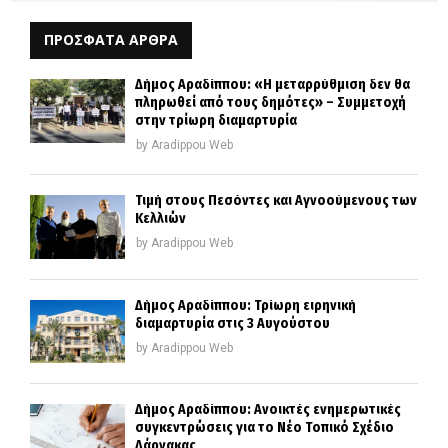
ΠΡΟΣΦΑΤΑ ΑΡΘΡΑ
Δήμος Αραδίππου: «Η μεταρρύθμιση δεν θα
πληρωθεί από τους δημότες» – Συμμετοχή
στην τρίωρη διαμαρτυρία
by
Aradippou Web
Τιμή στους Πεσόντες και Αγνοούμενους των
Κελλιών
by
Aradippou Web
Δήμος Αραδίππου: Τρίωρη ειρηνική
διαμαρτυρία στις 3 Αυγούστου
by
Aradippou Web
Δήμος Αραδίππου: Ανοικτές ενημερωτικές
συγκεντρώσεις για το Νέο Τοπικό Σχέδιο
Λάρνακας