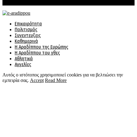
Επικοινωνία
Facebook
Twitter
Instagram
Email
Επικαιρότητα
Πολιτισμός
Συνεντευξεις
Καθημερινά
Η Αραδίππου της Ευρώπης
Η Αραδίππου του χθες
Αθλητικά
Αγγελίες
Αυτός ο ιστότοπος χρησιμοποιεί cookies για να βελτιώσει την
εμπειρία σας.
Accept
Read More