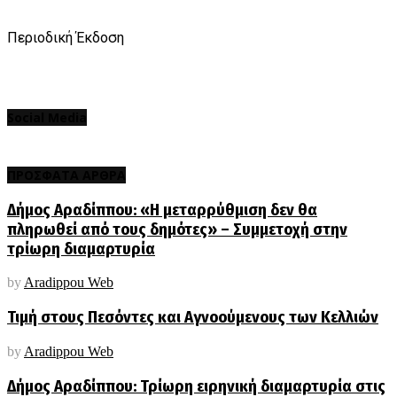
Περιοδική Έκδοση
Social Media
ΠΡΟΣΦΑΤΑ ΑΡΘΡΑ
Δήμος Αραδίππου: «Η μεταρρύθμιση δεν θα
πληρωθεί από τους δημότες» – Συμμετοχή στην
τρίωρη διαμαρτυρία
by
Aradippou Web
Τιμή στους Πεσόντες και Αγνοούμενους των Κελλιών
by
Aradippou Web
Δήμος Αραδίππου: Τρίωρη ειρηνική διαμαρτυρία στις