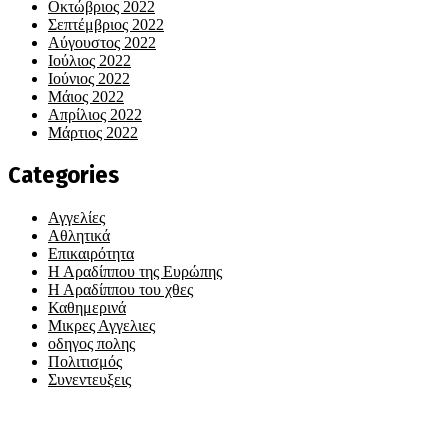
Οκτώβριος 2022
Σεπτέμβριος 2022
Αύγουστος 2022
Ιούλιος 2022
Ιούνιος 2022
Μάιος 2022
Απρίλιος 2022
Μάρτιος 2022
Categories
Αγγελίες
Αθλητικά
Επικαιρότητα
Η Αραδίππου της Ευρώπης
Η Αραδίππου του χθες
Καθημερινά
Μικρες Αγγελιες
οδηγος πολης
Πολιτισμός
Συνεντευξεις