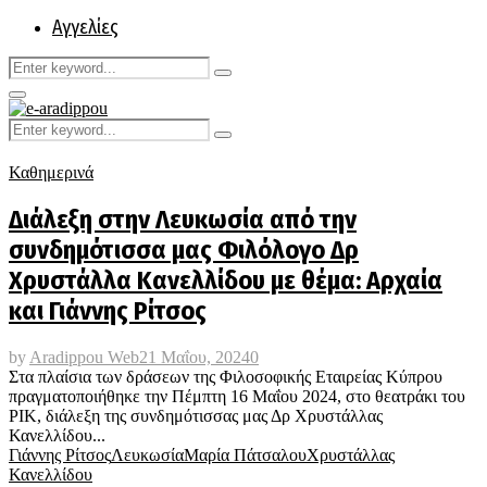
Αγγελίες
Search
Search
for:
Primary
Menu
Search
Search
for:
Καθημερινά
Διάλεξη στην Λευκωσία από την
συνδημότισσα μας Φιλόλογο Δρ
Χρυστάλλα Κανελλίδου με θέμα: Αρχαία
και Γιάννης Ρίτσος
by
Aradippou Web
21 Μαΐου, 2024
0
Στα πλαίσια των δράσεων της Φιλοσοφικής Εταιρείας Κύπρου
πραγματοποιήθηκε την Πέμπτη 16 Μαΐου 2024, στο θεατράκι του
ΡΙΚ, διάλεξη της συνδημότισσας μας Δρ Χρυστάλλας
Κανελλίδου...
Γιάννης Ρίτσος
Λευκωσία
Μαρία Πάτσαλου
Χρυστάλλας
Κανελλίδου