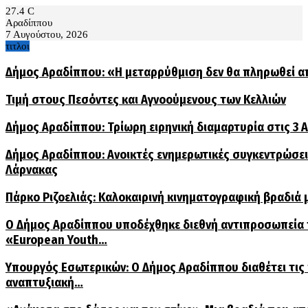
27.4
C
Αραδίππου
7 Αυγούστου, 2026
τιτλοι
Δήμος Αραδίππου: «Η μεταρρύθμιση δεν θα πληρωθεί α
Τιμή στους Πεσόντες και Αγνοούμενους των Κελλιών
Δήμος Αραδίππου: Τρίωρη ειρηνική διαμαρτυρία στις 3
Δήμος Αραδίππου: Ανοικτές ενημερωτικές συγκεντρώσεις
Λάρνακας
Πάρκο Ριζοελιάς: Καλοκαιρινή κινηματογραφική βραδιά μ
Ο Δήμος Αραδίππου υποδέχθηκε διεθνή αντιπροσωπεία
«European Youth…
Υπουργός Εσωτερικών: Ο Δήμος Αραδίππου διαθέτει τις
αναπτυξιακή…