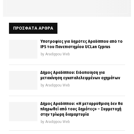
ΠΡΟΣΦΑΤΑ ΑΡΘΡΑ
Υποτροφίες για δημότες Αραδίππου από το
IPS του Πανεπιστημίου UCLan Cyprus
by
Aradippou Web
Δήμος Αραδίππου: Ειδοποίηση για
μετακίνηση εγκαταλελειμμένων οχημάτων
by
Aradippou Web
Δήμος Αραδίππου: «Η μεταρρύθμιση δεν θα
πληρωθεί από τους δημότες» – Συμμετοχή
στην τρίωρη διαμαρτυρία
by
Aradippou Web