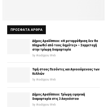
ΠΡΟΣΦΑΤΑ ΑΡΘΡΑ
Δήμος Αραδίππου: «Η μεταρρύθμιση δεν θα
πληρωθεί από τους δημότες» – Συμμετοχή
στην τρίωρη διαμαρτυρία
by
Aradippou Web
Τιμή στους Πεσόντες και Αγνοούμενους των
Κελλιών
by
Aradippou Web
Δήμος Αραδίππου: Τρίωρη ειρηνική
διαμαρτυρία στις 3 Αυγούστου
by
Aradippou Web