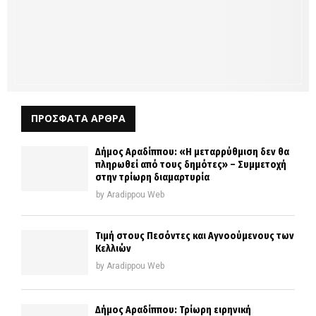
ΠΡΟΣΦΑΤΑ ΑΡΘΡΑ
Δήμος Αραδίππου: «Η μεταρρύθμιση δεν θα
πληρωθεί από τους δημότες» – Συμμετοχή
στην τρίωρη διαμαρτυρία
by
Aradippou Web
Τιμή στους Πεσόντες και Αγνοούμενους των
Κελλιών
by
Aradippou Web
Δήμος Αραδίππου: Τρίωρη ειρηνική