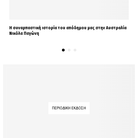
Η συναρπαστική ιστορία του απόδημου μας στην Αυστραλία
Σ
Νικόλα Παγώνη
ε
ΠΕΡΙΟΔΙΚΉ ΈΚΔΟΣΗ