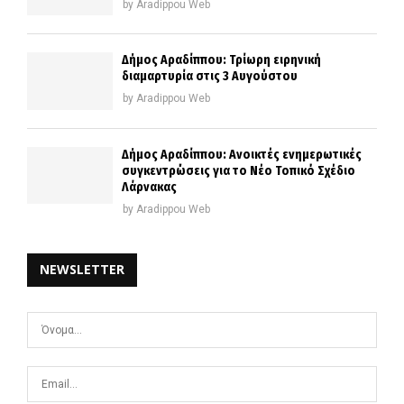
by
Aradippou Web
Δήμος Αραδίππου: Τρίωρη ειρηνική
διαμαρτυρία στις 3 Αυγούστου
by
Aradippou Web
Δήμος Αραδίππου: Ανοικτές ενημερωτικές
συγκεντρώσεις για το Νέο Τοπικό Σχέδιο
Λάρνακας
by
Aradippou Web
NEWSLETTER