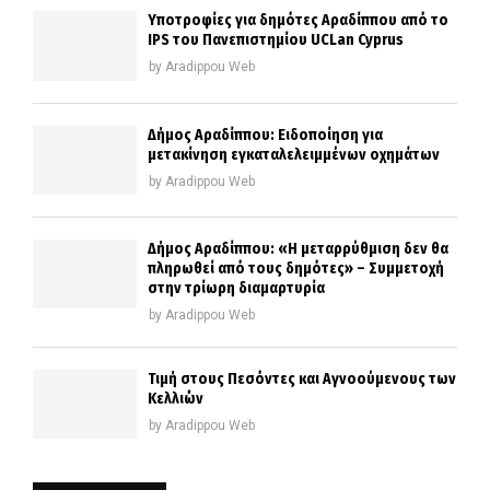
Υποτροφίες για δημότες Αραδίππου από το
IPS του Πανεπιστημίου UCLan Cyprus
by
Aradippou Web
Δήμος Αραδίππου: Ειδοποίηση για
μετακίνηση εγκαταλελειμμένων οχημάτων
by
Aradippou Web
Δήμος Αραδίππου: «Η μεταρρύθμιση δεν θα
πληρωθεί από τους δημότες» – Συμμετοχή
στην τρίωρη διαμαρτυρία
by
Aradippou Web
Τιμή στους Πεσόντες και Αγνοούμενους των
Κελλιών
by
Aradippou Web