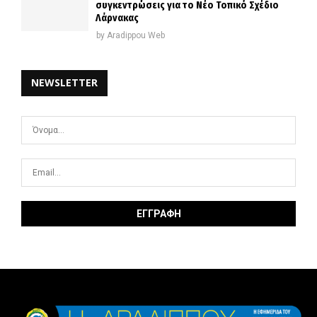
συγκεντρώσεις για το Νέο Τοπικό Σχέδιο
Λάρνακας
by
Aradippou Web
NEWSLETTER