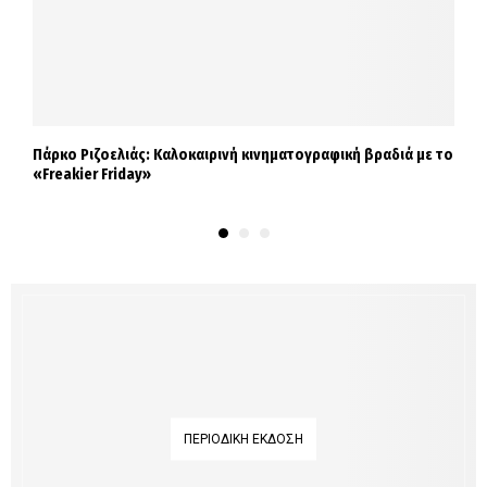
Πάρκο Ριζοελιάς: Καλοκαιρινή κινηματογραφική βραδιά με το
Δ
«Freakier Friday»
Α
ΠΕΡΙΟΔΙΚΉ ΈΚΔΟΣΗ