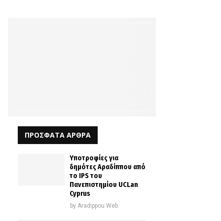
ΠΡΟΣΦΑΤΑ ΑΡΘΡΑ
Υποτροφίες για
δημότες Αραδίππου από
το IPS του
Πανεπιστημίου UCLan
Cyprus
by
Aradippou Web