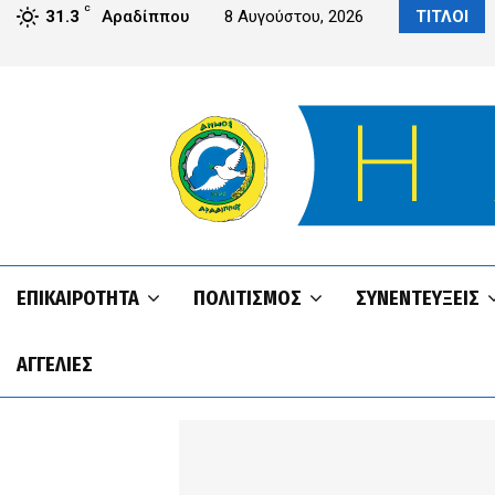
C
Αραδίππου από το IPS του Πανεπιστημίου UCLan Cyprus
31.3
Αραδίππου
8 Αυγούστου, 2026
ΤΙΤΛΟΙ
ΕΠΙΚΑΙΡΌΤΗΤΑ
ΠΟΛΙΤΙΣΜΌΣ
ΣΥΝΕΝΤΕΥΞΕΙΣ
ΑΓΓΕΛΊΕΣ