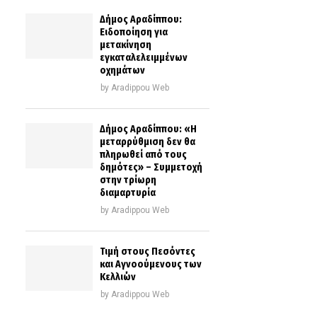
Δήμος Αραδίππου:
Ειδοποίηση για
μετακίνηση
εγκαταλελειμμένων
οχημάτων
by
Aradippou Web
Δήμος Αραδίππου: «Η
μεταρρύθμιση δεν θα
πληρωθεί από τους
δημότες» – Συμμετοχή
στην τρίωρη
διαμαρτυρία
by
Aradippou Web
Τιμή στους Πεσόντες
και Αγνοούμενους των
Κελλιών
by
Aradippou Web