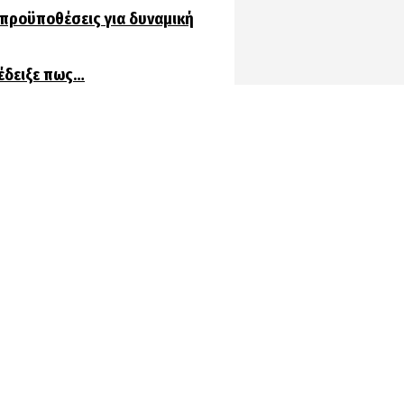
 προϋποθέσεις για δυναμική
πέδειξε πως…