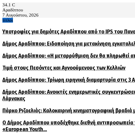
34.1
C
Αραδίππου
7 Αυγούστου, 2026
τιτλοι
Υποτροφίες για δημότες Αραδίππου από το IPS του Παν
Δήμος Αραδίππου: Ειδοποίηση για μετακίνηση εγκαταλ
Δήμος Αραδίππου: «Η μεταρρύθμιση δεν θα πληρωθεί α
Τιμή στους Πεσόντες και Αγνοούμενους των Κελλιών
Δήμος Αραδίππου: Τρίωρη ειρηνική διαμαρτυρία στις 3
Δήμος Αραδίππου: Ανοικτές ενημερωτικές συγκεντρώσεις
Λάρνακας
Πάρκο Ριζοελιάς: Καλοκαιρινή κινηματογραφική βραδιά μ
Ο Δήμος Αραδίππου υποδέχθηκε διεθνή αντιπροσωπεία
«European Youth…