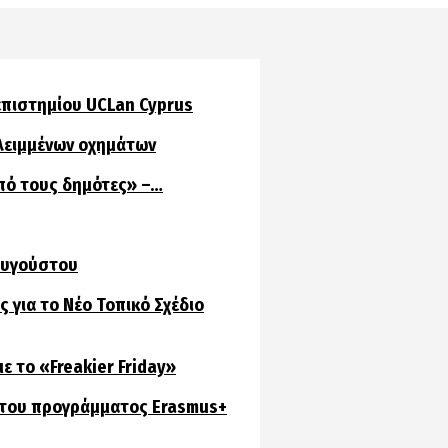
επιστημίου UCLan Cyprus
ελειμμένων οχημάτων
πό τους δημότες» –…
 Αυγούστου
 για το Νέο Τοπικό Σχέδιο
ε το «Freakier Friday»
 του προγράμματος Erasmus+