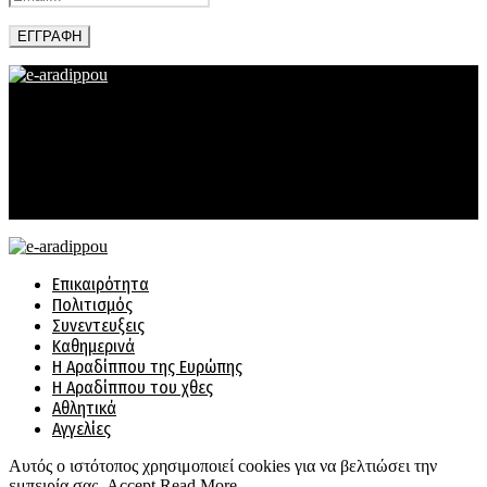
Facebook
Twitter
Instagram
Email
@2022 - www.e-aradippou.cy. All Right Reserved. Designed and
Developed by
e-aradippouDesign
Ιστορικό
Διαφήμιση
Συχνές Ερωτήσεις
Επικοινωνία
Facebook
Twitter
Instagram
Email
Επικαιρότητα
Πολιτισμός
Συνεντευξεις
Καθημερινά
Η Αραδίππου της Ευρώπης
Η Αραδίππου του χθες
Αθλητικά
Αγγελίες
Αυτός ο ιστότοπος χρησιμοποιεί cookies για να βελτιώσει την
εμπειρία σας.
Accept
Read More