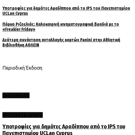
Υποτροφίες για δημότες Αραδίππου από το IPS του Πανεπιστημίου
UCLan Cyprus
Πάρκο Ριζοελιάς: Καλοκαιρινή κινηματογραφική βραδιά με το
«Freakier Friday»
Δεύτερη συνάντηση ανταλλαγής καρτών Panini στην Αθλητική
Βιβλιοθήκη ΑΘΛΕΙΝ
Περιοδική Έκδοση
Social Media
ΠΡΟΣΦΑΤΑ ΑΡΘΡΑ
Υποτροφίες για δημότες Αραδίππου από το IPS του
Πανεπιστημίου UCLan Cyprus