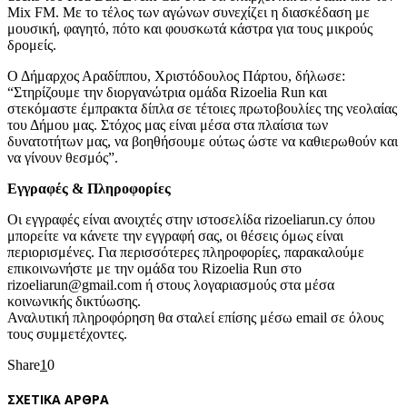
Mix FM. Με το τέλος των αγώνων συνεχίζει η διασκέδαση με
μουσική, φαγητό, πότο και φουσκωτά κάστρα για τους μικρούς
δρομείς.
Ο Δήμαρχος Αραδίππου, Χριστόδουλος Πάρτου, δήλωσε:
“Στηρίζουμε την διοργανώτρια ομάδα Rizoelia Run και
στεκόμαστε έμπρακτα δίπλα σε τέτοιες πρωτοβουλίες της νεολαίας
του Δήμου μας. Στόχος μας είναι μέσα στα πλαίσια των
δυνατοτήτων μας, να βοηθήσουμε ούτως ώστε να καθιερωθούν και
να γίνουν θεσμός”.
Εγγραφές & Πληροφορίες
Οι εγγραφές είναι ανοιχτές στην ιστοσελίδα rizoeliarun.cy όπου
μπορείτε να κάνετε την εγγραφή σας, οι θέσεις όμως είναι
περιορισμένες. Για περισσότερες πληροφορίες, παρακαλούμε
επικοινωνήστε με την ομάδα του Rizoelia Run στο
rizoeliarun@gmail.com ή στους λογαριασμούς στα μέσα
κοινωνικής δικτύωσης.
Αναλυτική πληροφόρηση θα σταλεί επίσης μέσω email σε όλους
τους συμμετέχοντες.
Share
1
0
ΣΧΕΤΙΚΑ ΑΡΘΡΑ