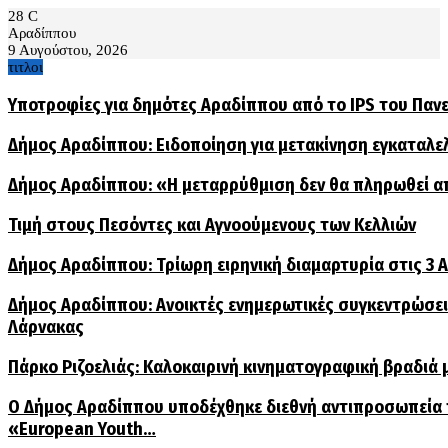
28
C
Αραδίππου
9 Αυγούστου, 2026
τιτλοι
Υποτροφίες για δημότες Αραδίππου από το IPS του Παν
Δήμος Αραδίππου: Ειδοποίηση για μετακίνηση εγκαταλ
Δήμος Αραδίππου: «Η μεταρρύθμιση δεν θα πληρωθεί α
Τιμή στους Πεσόντες και Αγνοούμενους των Κελλιών
Δήμος Αραδίππου: Τρίωρη ειρηνική διαμαρτυρία στις 3
Δήμος Αραδίππου: Ανοικτές ενημερωτικές συγκεντρώσεις
Λάρνακας
Πάρκο Ριζοελιάς: Καλοκαιρινή κινηματογραφική βραδιά μ
Ο Δήμος Αραδίππου υποδέχθηκε διεθνή αντιπροσωπεία
«European Youth…