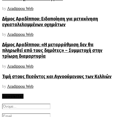
by
Aradippou Web
Δήμος Αραδίππου: Ειδοποίηση για μετακίνηση
εγκαταλελειμμένων οχημάτων
by
Aradippou Web
Δήμος Αραδίππου: «Η μεταρρύθμιση δεν θα
πληρωθεί από τους δημότες» – Συμμετοχή στην
τρίωρη διαμαρτυρία
by
Aradippou Web
Τιμή στους Πεσόντες και Αγνοούμενους των Κελλιών
by
Aradippou Web
Newsletter