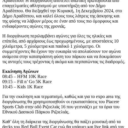
Αραδίππου! Η διοργάνωση αποτελεί ιδιωτική πρωτοβουλία από
επαγγελματίες αθλητισμού με υποστήριξη από τον Δήμο
Αραδίππου. Θα διεξαχθεί την Κυριακή, 1η Δεκεμβρίου 2024, στο
Δήμο Αραδίππου, και καλεί όλους τους λάτρεις της άσκησης και
της φύσης να λάβουν μέρος σε έναν από τους πιο όμορφους και
ενδιαφέροντες αγώνες της χρονιάς.
Η διοργάνωση περιλαμβάνει αγώνες για όλες τις ηλικίες και
επίπεδα, από αρχάριους έως προχωρημένους, με αποστάσεις 10
χιλιόμετρα, 5 χιλιόμετρα και παιδικό 1 χιλιόμετρο. Οι
συμμετέχοντες θα έχουν την ευκαιρία να απολαύσουν τον αγώνα
ανάμεσα στην καταπράσινη φύση του πάρκου και να δοκιμάσουν
τις αντοχές τους τρέχοντας ή ακόμα και περπατώντας τις διαδρομές.
Εκκίνηση Αγώνων
08:45 – HFM 10K Race
09:15 – Fill n’ Go 5K Race
10:45 – Kids 1K Race
Για την εκκίνηση και τερματισμό, καθώς και για το expo area της
διοργάνωσης θα χρησιμοποιηθούν οι εγκαταστάσεις του Piacere
Sports Club στην οδό Ριζοελιάς 16 που γειτνιάζει με τα όρια του
Εθνικού Δασικού Πάρκου Ριζοελιάς.
Καθ’ όλη τη διάρκεια της διοργάνωσης θα παίζει μουσική από τα
decks του Red Bull Event Car ενώ θα υπάρχει και live link από τον