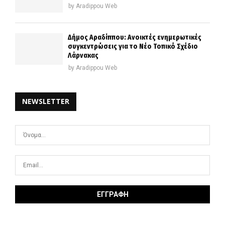
by
Aradippou Web
Δήμος Αραδίππου: Ανοικτές ενημερωτικές
συγκεντρώσεις για το Νέο Τοπικό Σχέδιο
Λάρνακας
by
Aradippou Web
NEWSLETTER