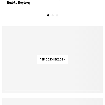
Νικόλα Παγώνη
ε
ΠΕΡΙΟΔΙΚΉ ΈΚΔΟΣΗ