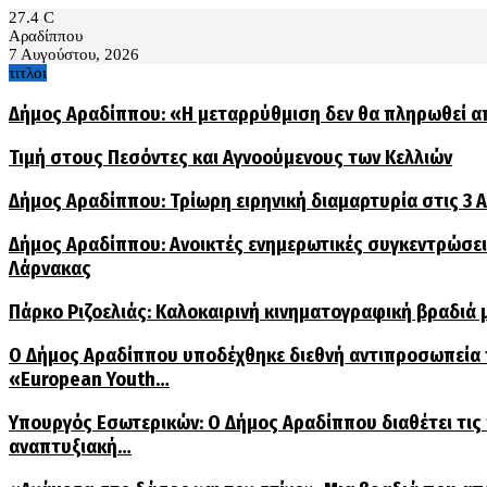
27.4
C
Αραδίππου
7 Αυγούστου, 2026
τιτλοι
Δήμος Αραδίππου: «Η μεταρρύθμιση δεν θα πληρωθεί α
Τιμή στους Πεσόντες και Αγνοούμενους των Κελλιών
Δήμος Αραδίππου: Τρίωρη ειρηνική διαμαρτυρία στις 3
Δήμος Αραδίππου: Ανοικτές ενημερωτικές συγκεντρώσεις
Λάρνακας
Πάρκο Ριζοελιάς: Καλοκαιρινή κινηματογραφική βραδιά μ
Ο Δήμος Αραδίππου υποδέχθηκε διεθνή αντιπροσωπεία
«European Youth…
Υπουργός Εσωτερικών: Ο Δήμος Αραδίππου διαθέτει τις
αναπτυξιακή…