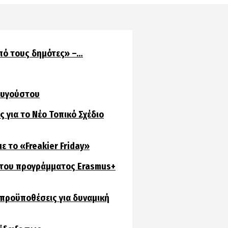
πό τους δημότες» –…
 Αυγούστου
 για το Νέο Τοπικό Σχέδιο
ε το «Freakier Friday»
 του προγράμματος Erasmus+
 προϋποθέσεις για δυναμική