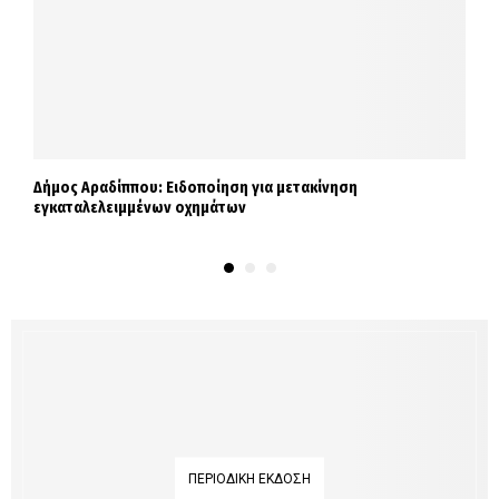
Δήμος Αραδίππου: Ειδοποίηση για μετακίνηση
Δ
εγκαταλελειμμένων οχημάτων
τ
ΠΕΡΙΟΔΙΚΉ ΈΚΔΟΣΗ