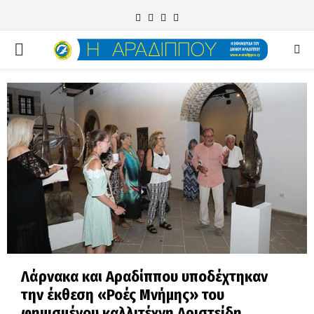
Facebook
Twitter
Instagram
Email
PRIMARY
MENU
Λάρνακα και Αραδίππου υποδέχτηκαν
την έκθεση «Ροές Μνήμης» του
φημισμένου καλλιτέχνη Αριστείδη