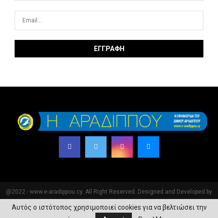
@2022 - www.e-aradippou.cy. All Right Reserved. Designed and Developed by
e-aradippouDesign
Αυτός ο ιστότοπος χρησιμοποιεί cookies για να βελτιώσει την