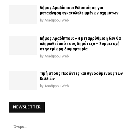
Δήμος Αραδίππου: Ειδοποίηση για
μετακίνηση εγκαταλελειμμένων οχημάτων
by
Aradippou Web
Δήμος Αραδίππου: «Η μεταρρύθμιση δεν θα
πληρωθεί από τους δημότες» – Συμμετοχή
στην τρίωρη διαμαρτυρία
by
Aradippou Web
Τιμή στους Πεσόντες και Αγνοούμενους των
Κελλιών
by
Aradippou Web
NEWSLETTER