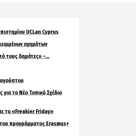
επιστημίου UCLan Cyprus
ελειμμένων οχημάτων
πό τους δημότες» –…
 Αυγούστου
 για το Νέο Τοπικό Σχέδιο
ε το «Freakier Friday»
 του προγράμματος Erasmus+