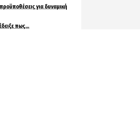
 προϋποθέσεις για δυναμική
πέδειξε πως…