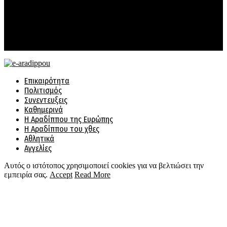
Developed by
e-aradippouDesign
Ιστορικό
Διαφήμιση
Συχνές Ερωτήσεις
Επικοινωνία
Facebook
Twitter
Instagram
Email
Επικαιρότητα
Πολιτισμός
Συνεντευξεις
Καθημερινά
Η Αραδίππου της Ευρώπης
Η Αραδίππου του χθες
Αθλητικά
Αγγελίες
Αυτός ο ιστότοπος χρησιμοποιεί cookies για να βελτιώσει την
εμπειρία σας.
Accept
Read More