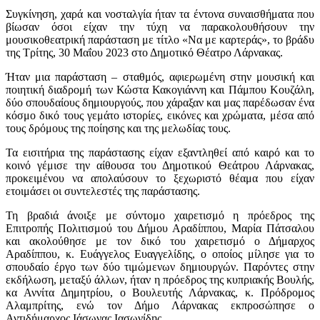
Συγκίνηση, χαρά και νοσταλγία ήταν τα έντονα συναισθήματα που
βίωσαν όσοι είχαν την τύχη να παρακολουθήσουν την
μουσικοθεατρική παράσταση με τίτλο «Να με καρτεράς», το βράδυ
της Τρίτης, 30 Μαΐου 2023 στο Δημοτικό Θέατρο Λάρνακας.
Ήταν μια παράσταση – σταθμός, αφιερωμένη στην μουσική και
ποιητική διαδρομή των Κώστα Κακογιάννη και Πάμπου Κουζάλη,
δύο σπουδαίους δημιουργούς, που χάραξαν και μας παρέδωσαν ένα
κόσμο δικό τους γεμάτο ιστορίες, εικόνες και χρώματα, μέσα από
τους δρόμους της ποίησης και της μελωδίας τους.
Τα εισιτήρια της παράστασης είχαν εξαντληθεί από καιρό και το
κοινό γέμισε την αίθουσα του Δημοτικού Θεάτρου Λάρνακας,
προκειμένου να απολαύσουν το ξεχωριστό θέαμα που είχαν
ετοιμάσει οι συντελεστές της παράστασης.
Τη βραδιά άνοιξε με σύντομο χαιρετισμό η πρόεδρος της
Επιτροπής Πολιτισμού του Δήμου Αραδίππου, Μαρία Πάτσαλου
και ακολούθησε με τον δικό του χαιρετισμό ο Δήμαρχος
Αραδίππου, κ. Ευάγγελος Ευαγγελίδης, ο οποίος μίλησε για το
σπουδαίο έργο των δύο τιμώμενων δημιουργών. Παρόντες στην
εκδήλωση, μεταξύ άλλων, ήταν η πρόεδρος της κυπριακής Βουλής,
κα Αννίτα Δημητρίου, ο Βουλευτής Λάρνακας, κ. Πρόδρομος
Αλαμπρίτης, ενώ τον Δήμο Λάρνακας εκπροσώπησε ο
Αντιδήμαρχος Ιάσωνας Ιασωνίδης.