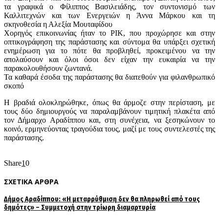
τα γραφικά ο Φίλιππος Βασιλειάδης, τον συντονισμό των
Καλλιτεχνών και των Ενεργειών η Άννα Μάρκου και τη
σκηνοθεσία η Αλεξία Μουταφίδου
Χορηγός επικοινωνίας ήταν το ΡΙΚ, που προχώρησε και στην
οπτικογράφηση της παράστασης και σύντομα θα υπάρξει σχετική
ενημέρωση για το πότε θα προβληθεί, προκειμένου να την
απολαύσουν και όλοι όσοι δεν είχαν την ευκαιρία να την
παρακολουθήσουν ζωντανά.
Τα καθαρά έσοδα της παράστασης θα διατεθούν για φιλανθρωπικό
σκοπό
Η βραδιά ολοκληρώθηκε, όπως θα άρμοζε στην περίσταση, με
τους δύο δημιουργούς να παραλαμβάνουν τιμητική πλακέτα από
τον Δήμαρχο Αραδίππου και, στη συνέχεια, να ξεσηκώνουν το
κοινό, ερμηνεύοντας τραγούδια τους, μαζί με τους συντελεστές της
παράστασης.
Share
1
0
ΣΧΕΤΙΚΑ ΑΡΘΡΑ
Δήμος Αραδίππου: «Η μεταρρύθμιση δεν θα πληρωθεί από τους
δημότες» – Συμμετοχή στην τρίωρη διαμαρτυρία