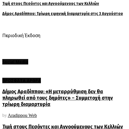
Τιμή στους Πεσόντες και Αγνοούμενους των Κελλιών
Δήμος Αραδίππου: Τρίωρη ειρηνική διαμαρτυρία στις 3 Αυγούστου
Περιοδική Έκδοση
Social Media
ΠΡΟΣΦΑΤΑ ΑΡΘΡΑ
Δήμος Αραδίππου: «Η μεταρρύθμιση δεν θα
πληρωθεί από τους δημότες» – Συμμετοχή στην
τρίωρη διαμαρτυρία
by
Aradippou Web
Τιμή στους Πεσόντες και Αγνοούμενους των Κελλιών