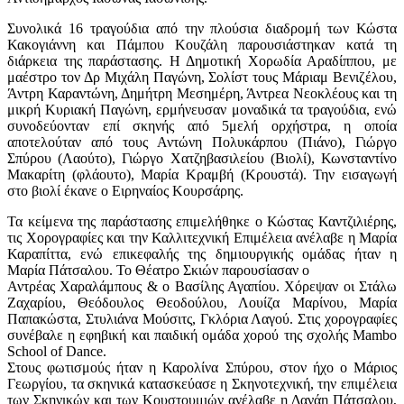
Συνολικά 16 τραγούδια από την πλούσια διαδρομή των Κώστα
Κακογιάννη και Πάμπου Κουζάλη παρουσιάστηκαν κατά τη
διάρκεια της παράστασης. Η Δημοτική Χορωδία Αραδίππου, με
μαέστρο τον Δρ Μιχάλη Παγώνη, Σολίστ τους Μάριαμ Βενιζέλου,
Άντρη Καραντώνη, Δημήτρη Μεσημέρη, Άντρεα Νεοκλέους και τη
μικρή Κυριακή Παγώνη, ερμήνευσαν μοναδικά τα τραγούδια, ενώ
συνοδεύονταν επί σκηνής από 5μελή ορχήστρα, η οποία
αποτελούταν από τους Αντώνη Πολυκάρπου (Πιάνο), Γιώργο
Σπύρου (Λαούτο), Γιώργο Χατζηβασιλείου (Βιολί), Κωνσταντίνο
Μακαρίτη (φλάουτο), Μαρία Κραμβή (Κρουστά). Την εισαγωγή
στο βιολί έκανε ο Ειρηναίος Κουρσάρης.
Τα κείμενα της παράστασης επιμελήθηκε ο Κώστας Καντζιλιέρης,
τις Χορογραφίες και την Καλλιτεχνική Επιμέλεια ανέλαβε η Μαρία
Καραπίττα, ενώ επικεφαλής της δημιουργικής ομάδας ήταν η
Μαρία Πάτσαλου. Το Θέατρο Σκιών παρουσίασαν ο
Αντρέας Χαραλάμπους & ο Βασίλης Αγαπίου. Χόρεψαν οι Στάλω
Ζαχαρίου, Θεόδουλος Θεοδούλου, Λουίζα Μαρίνου, Μαρία
Παπακώστα, Στυλιάνα Μούσιτς, Γκλόρια Λαγού. Στις χορογραφίες
συνέβαλε η εφηβική και παιδική ομάδα χορού της σχολής Mambo
School of Dance.
Στους φωτισμούς ήταν η Καρολίνα Σπύρου, στον ήχο ο Μάριος
Γεωργίου, τα σκηνικά κατασκεύασε η Σκηνοτεχνική, την επιμέλεια
των Σκηνικών και των Κουστουμιών ανέλαβε η Δανάη Πάτσαλου,