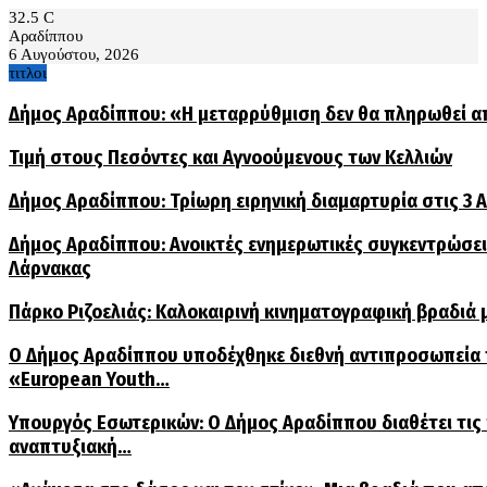
32.5
C
Αραδίππου
6 Αυγούστου, 2026
τιτλοι
Δήμος Αραδίππου: «Η μεταρρύθμιση δεν θα πληρωθεί α
Τιμή στους Πεσόντες και Αγνοούμενους των Κελλιών
Δήμος Αραδίππου: Τρίωρη ειρηνική διαμαρτυρία στις 3
Δήμος Αραδίππου: Ανοικτές ενημερωτικές συγκεντρώσεις
Λάρνακας
Πάρκο Ριζοελιάς: Καλοκαιρινή κινηματογραφική βραδιά μ
Ο Δήμος Αραδίππου υποδέχθηκε διεθνή αντιπροσωπεία
«European Youth…
Υπουργός Εσωτερικών: Ο Δήμος Αραδίππου διαθέτει τις
αναπτυξιακή…