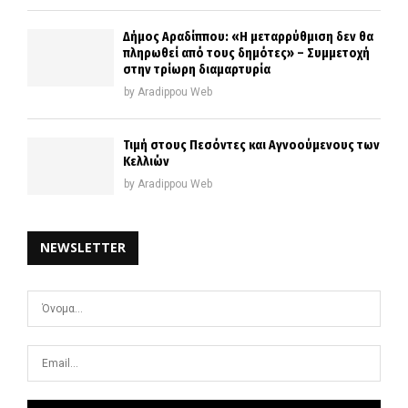
Δήμος Αραδίππου: «Η μεταρρύθμιση δεν θα
πληρωθεί από τους δημότες» – Συμμετοχή
στην τρίωρη διαμαρτυρία
by
Aradippou Web
Τιμή στους Πεσόντες και Αγνοούμενους των
Κελλιών
by
Aradippou Web
NEWSLETTER